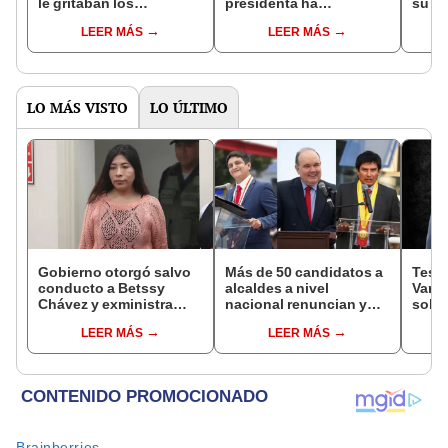
le gritaban los
presidenta ha
su fo
ciudadanos al
confesado un crimen"
LEER MÁS
LEER MÁS
gobernador de
Ayacucho durante la
inauguración de una
obra
LO MÁS VISTO
LO ÚLTIMO
Gobierno otorgó salvo
Más de 50 candidatos a
Testi
conducto a Betssy
alcaldes a nivel
Varil
Chávez y exministra
nacional renuncian y
sobo
viajó a México en la
dan paso a la reelección
Orell
LEER MÁS
LEER MÁS
madrugada
encubierta