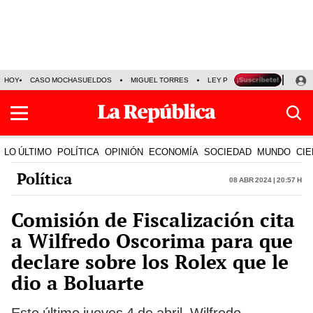
HOY
CASO MOCHASUELDOS
MIGUEL TORRES
LEY PULPÍN
PRECIO DEL
LO ÚLTIMO
POLÍTICA
OPINIÓN
ECONOMÍA
SOCIEDAD
MUNDO
CIE
Política
08 Abr 2024 | 20:57 h
Comisión de Fiscalización cita
a Wilfredo Oscorima para que
declare sobre los Rolex que le
dio a Boluarte