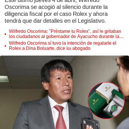
Este último jueves 4 de abril, Wilfredo
Oscorima se acogió al silencio durante la
diligencia fiscal por el caso Rolex y ahora
tendrá que dar detalles en el Legislativo.
Wilfredo Oscorima: "Préstame tu Rolex", así le gritaban
los ciudadanos al gobernador de Ayacucho durante la
inauguración de una obra
Wilfredo Oscorima sí tuvo la intención de regalarle el
Rolex a Dina Boluarte, dice su abogado