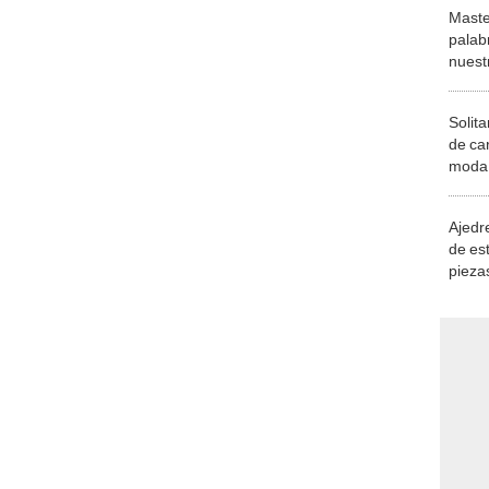
Maste
palab
nuest
Solita
de ca
moda.
demue
Ajedre
de es
piezas
consi