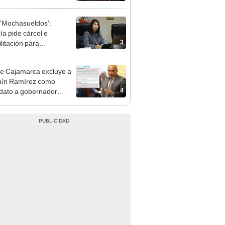
cción encubierta
'Mochasueldos':
ía pide cárcel e
3
litación para
gresista fujimorista
 Cordero Jon Tay
e Cajamarca excluye a
uín Ramírez como
4
dato a gobernador
nal por ocultar sentencia