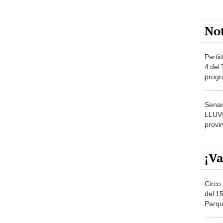
No
Partid
4 del
progr
dónde
Senam
LLUV
provi
¡Va
Circo 
del 15
Parqu
Migue