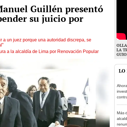
Manuel Guillén presentó
pender su juicio por
tuir a un juez porque una autoridad discrepa, se
l”
OLLA
LA T
ura a la alcaldía de Lima por Renovación Popular
GUIO
LO
Ahora
inves
contr
Minis
ser ut
Más d
alcal
renun