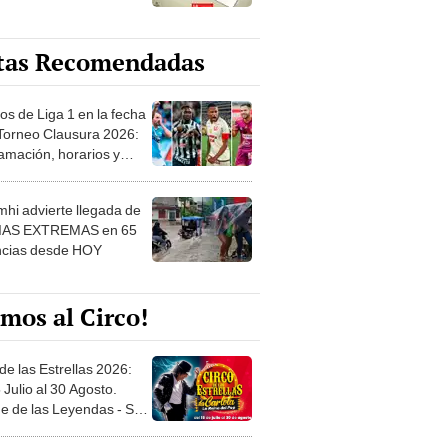
tas Recomendadas
os de Liga 1 en la fecha
 Torneo Clausura 2026:
amación, horarios y
 ver
hi advierte llegada de
IAS EXTREMAS en 65
ncias desde HOY
mos al Circo!
de las Estrellas 2026:
 Julio al 30 Agosto.
e de las Leyendas - San
l