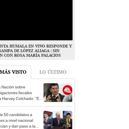
NTA HUMALA EN VIVO RESPONDE Y
RAMPA DE LÓPEZ ALIAGA | SIN
N CON ROSA MARÍA PALACIOS
 MÁS VISTO
LO ÚLTIMO
 Nación sobre
tigaciones fiscales
1
a Harvey Colchado: "El
terio Público no puede
ilizado políticamente"
e 50 candidatos a
des a nivel nacional
2
cian y dan paso a la