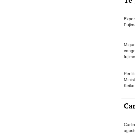
Te 
Exper
Fujim
Migue
congr
fujimo
prime
Perfi
Minist
Keiko
Car
Carli
agost