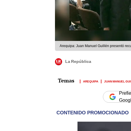
Arequipa: Juan Manuel Guillén presentó recu
La República
AREQUIPA
JUAN MANUEL GU
Prefi
Goog