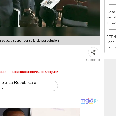
reele
Caso 
Fiscal
inhabi
excon
María
JEE d
rso para suspender su juicio por colusión
Joaq
candi
regio
Compartir
ILLÉN
GOBIERNO REGIONAL DE AREQUIPA
ero a La República en
le