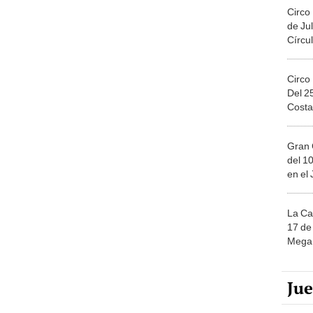
Circo
de Jul
Círcul
Circo
Del 2
Costa
Gran 
del 10
en el
La Ca
17 de 
Mega 
Ju