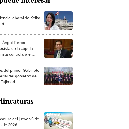
puede interesar
iencia laboral de Keiko
ori
l Ángel Torres:
esista de la cúpula
rista controlará el
r año del Senado
les del primer Gabinete
erial del gobierno de
 Fujimori
lincaturas
ncatura del jueves 6 de
o de 2026