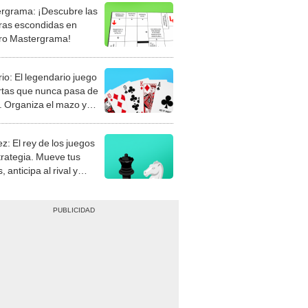
rgrama: ¡Descubre las
ras escondidas en
ro Mastergrama!
rio: El legendario juego
rtas que nunca pasa de
 Organiza el mazo y
stra tu habilidad.
z: El rey de los juegos
trategia. Mueve tus
, anticipa al rival y
gue el jaque mate.