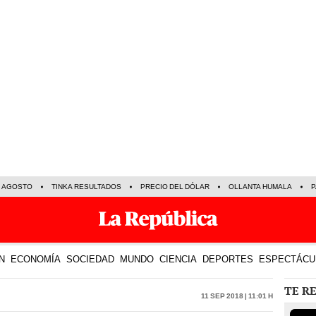
E AGOSTO
TINKA RESULTADOS
PRECIO DEL DÓLAR
OLLANTA HUMALA
P
N
ECONOMÍA
SOCIEDAD
MUNDO
CIENCIA
DEPORTES
ESPECTÁCU
TE R
11 Sep 2018 | 11:01 h