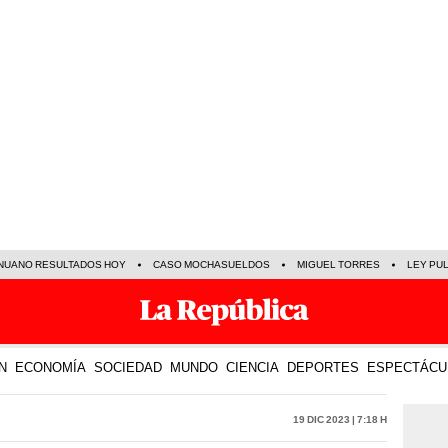
NUANO RESULTADOS HOY
CASO MOCHASUELDOS
MIGUEL TORRES
LEY PU
N
ECONOMÍA
SOCIEDAD
MUNDO
CIENCIA
DEPORTES
ESPECTÁCU
19 Dic 2023 | 7:18 h