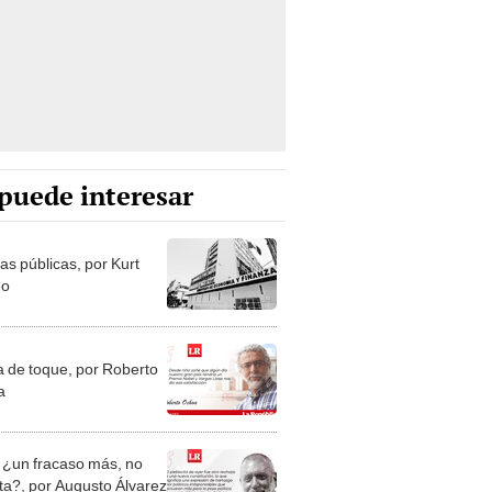
puede interesar
as públicas, por Kurt
eo
a de toque, por Roberto
a
: ¿un fracaso más, no
ta?, por Augusto Álvarez