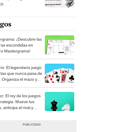
ch
egos
rgrama: ¡Descubre las
ras escondidas en
ro Mastergrama!
rio: El legendario juego
rtas que nunca pasa de
 Organiza el mazo y
stra tu habilidad.
z: El rey de los juegos
trategia. Mueve tus
, anticipa al rival y
gue el jaque mate.