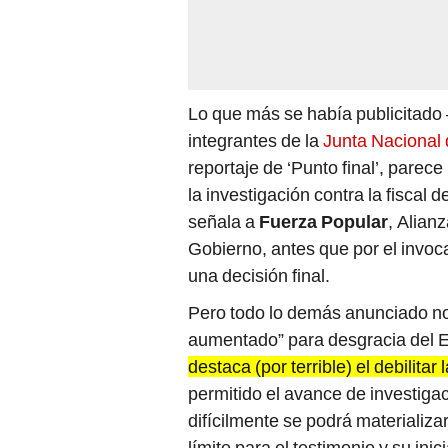
Lo que más se había publicitado —
integrantes de la
Junta Nacional 
reportaje de ‘Punto final’, parece
la investigación contra la fiscal 
señala a
Fuerza Popular
, Alian
Gobierno, antes que por el invo
una decisión final.
Pero todo lo demás anunciado no 
aumentado” para desgracia del Es
destaca (por terrible) el debilitar
permitido el avance de investiga
difícilmente se podrá materializ
límite para el testimonio y su ini