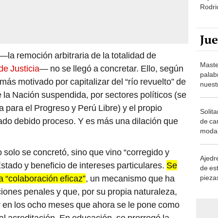
Rodri
Ju
la remoción arbitraria de la totalidad de
Maste
de Justicia
— no se llegó a concretar. Ello, según
palab
 más motivado por capitalizar del “río revuelto” de
nuest
de la Nación suspendida, por sectores políticos (se
za para el Progreso y Perú Libre) y el propio
Solita
cado debido proceso. Y es más una dilación que
de ca
moda.
demue
solo se concretó, sino que vino “corregido y
Ajedre
tado y beneficio de intereses particulares.
Se
de es
 la “colaboración eficaz”
, un mecanismo que ha
piezas
consi
ciones penales y que, por su propia naturaleza,
ar en los ocho meses que ahora se le pone como
cial acreditación. En educación, se prorrogó la