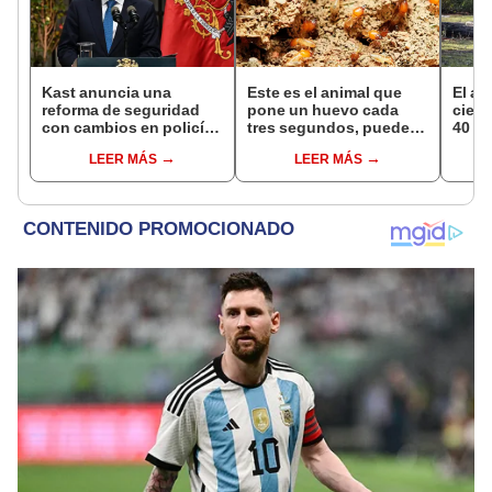
Kast anuncia una
Este es el animal que
El al
reforma de seguridad
pone un huevo cada
cienc
con cambios en policías
tres segundos, puede
40 añ
y sistema penitenciario
vivir hasta 50 años y
natur
LEER MÁS
LEER MÁS
de Chile
habita en casi todo el
reint
planeta, excepto en la
asno 
Antártida
convi
en un
vida