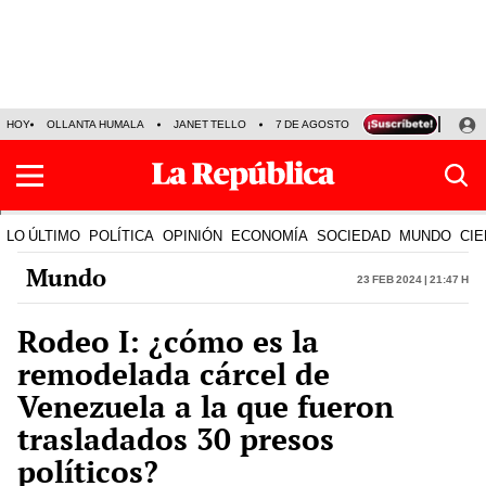
HOY
OLLANTA HUMALA
JANET TELLO
7 DE AGOSTO
TINKA RESULTADOS
LO ÚLTIMO
POLÍTICA
OPINIÓN
ECONOMÍA
SOCIEDAD
MUNDO
CIE
Mundo
23 Feb 2024 | 21:47 h
Rodeo I: ¿cómo es la
remodelada cárcel de
Venezuela a la que fueron
trasladados 30 presos
políticos?