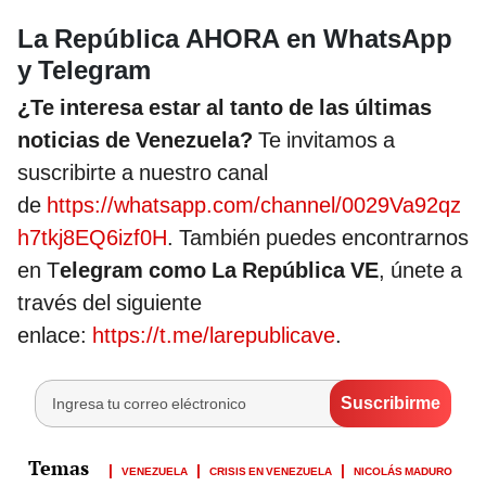
La República AHORA en WhatsApp
y Telegram
¿Te interesa estar al tanto de las últimas
noticias de Venezuela?
Te invitamos a
suscribirte a nuestro canal
de
https://whatsapp.com/channel/0029Va92qz
h7tkj8EQ6izf0H
. También puedes encontrarnos
en T
elegram como La República VE
, únete a
través del siguiente
enlace:
https://t.me/larepublicave
.
VENEZUELA
CRISIS EN VENEZUELA
NICOLÁS MADURO