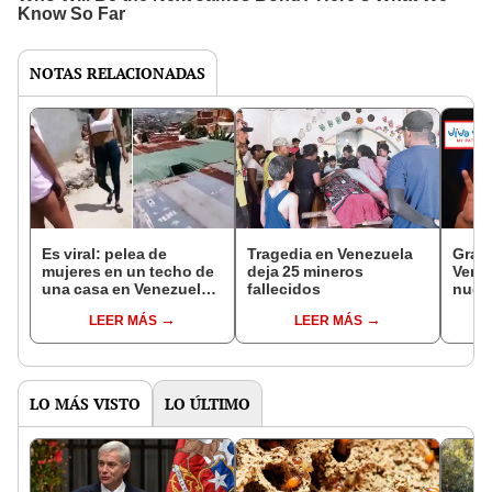
NOTAS RELACIONADAS
Es viral: pelea de
Tragedia en Venezuela
Gran 
mujeres en un techo de
deja 25 mineros
Venez
una casa en Venezuela
fallecidos
nuev
deja una detenida
prese
LEER MÁS
LEER MÁS
Madu
LO MÁS VISTO
LO ÚLTIMO