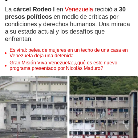
La
cárcel Rodeo I
en
Venezuela
recibió a
30
presos políticos
en medio de críticas por
condiciones y derechos humanos. Una mirada
a su estado actual y los desafíos que
enfrentan.
Es viral: pelea de mujeres en un techo de una casa en
Venezuela deja una detenida
Gran Misión Viva Venezuela: ¿qué es este nuevo
programa presentado por Nicolás Maduro?