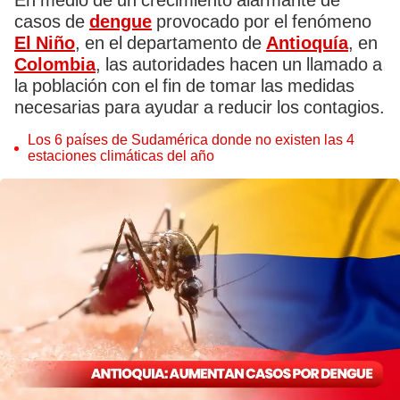
En medio de un crecimiento alarmante de
casos de
dengue
provocado por el fenómeno
El Niño
, en el departamento de
Antioquía
, en
Colombia
, las autoridades hacen un llamado a
la población con el fin de tomar las medidas
necesarias para ayudar a reducir los contagios.
Los 6 países de Sudamérica donde no existen las 4
estaciones climáticas del año