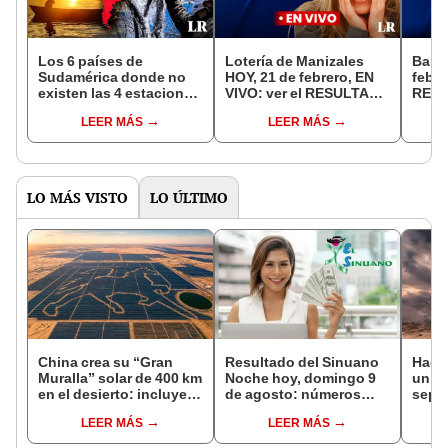
Los 6 países de
Lotería de Manizales
Balot
Sudamérica donde no
HOY, 21 de febrero, EN
febre
existen las 4 estaciones
VIVO: ver el RESULTADO
RESU
climáticas del año
OFICIAL del sorteo 4839
2374
LEER MÁS
LEER MÁS
RCN
LO MÁS VISTO
LO ÚLTIMO
China crea su “Gran
Resultado del Sinuano
Hace
Muralla” solar de 400 km
Noche hoy, domingo 9
un vo
en el desierto: incluye
de agosto: números
sepul
una central con forma
ganadores de la lotería
prov
LEER MÁS
LEER MÁS
de caballo visible desde
de Colombia
veran
el espacio
histo