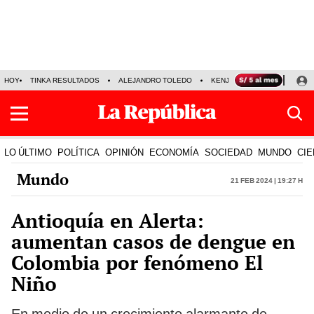
HOY
TINKA RESULTADOS
ALEJANDRO TOLEDO
KENJI FUJIMORI
PRECIO
LO ÚLTIMO
POLÍTICA
OPINIÓN
ECONOMÍA
SOCIEDAD
MUNDO
CIE
Mundo
21 Feb 2024 | 19:27 h
Antioquía en Alerta:
aumentan casos de dengue en
Colombia por fenómeno El
Niño