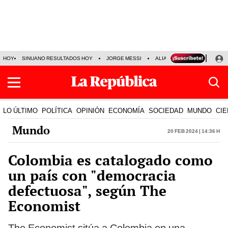
HOY
SINUANO RESULTADOS HOY
JORGE MESSI
ALIANZA LIMA VS SPORT BO
LO ÚLTIMO
POLÍTICA
OPINIÓN
ECONOMÍA
SOCIEDAD
MUNDO
CIE
Mundo
20 Feb 2024 | 14:36 h
Colombia es catalogado como
un país con "democracia
defectuosa", según The
Economist