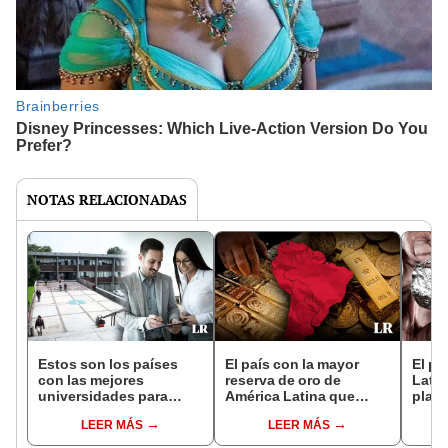
NOTAS RELACIONADAS
Estos son los países
El país con la mayor
El pa
con las mejores
reserva de oro de
Latin
universidades para
América Latina que
plata
estudiar administración
supera a Chile, Brasil y
mund
LEER MÁS
LEER MÁS
en América Latina
México
UU. y