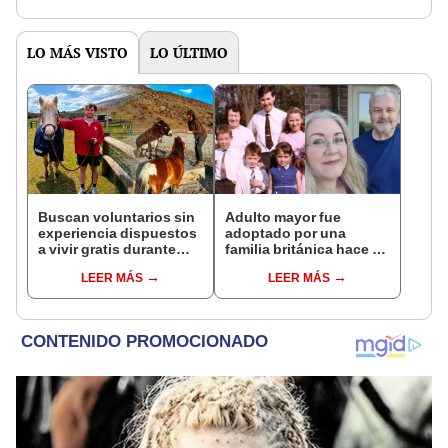
LO MÁS VISTO
LO ÚLTIMO
Buscan voluntarios sin
Adulto mayor fue
experiencia dispuestos
adoptado por una
a vivir gratis durante
familia británica hace 65
una semana: para
años y tras reconstruir
LEER MÁS
LEER MÁS
cuidar caballos, burros
sus raíces mediante
y otros animales
ADN ocurre lo
rescatados en un
inesperado: “Fue como
refugio por 2 horas
encontrar una aguja en
un pajar”