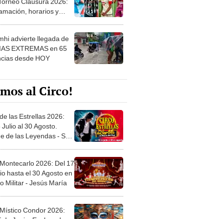
amación, horarios y
 ver
hi advierte llegada de
IAS EXTREMAS en 65
ncias desde HOY
mos al Circo!
de las Estrellas 2026:
 Julio al 30 Agosto.
e de las Leyendas - San
l
 Montecarlo 2026: Del 17
io hasta el 30 Agosto en
o Militar - Jesús María
 Místico Condor 2026:
5 de Junio. Explanada