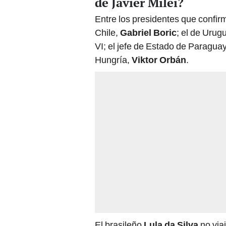
Entre los presidentes que confir
Chile,
Gabriel Boric
; el de Urug
VI; el jefe de Estado de Paragua
Hungría,
Viktor Orbán
.
El brasileño
Lula da Silva
no via