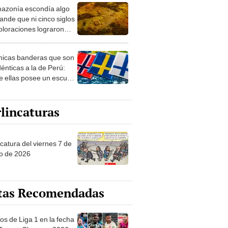
azonía escondía algo
rto en un paisaje con
ande que ni cinco siglos
ida
ploraciones lograron
rarlo: el hallazgo
a cambiar todo lo que se
nicas banderas que son
 sobre su pasado
dénticas a la de Perú:
e ellas posee un escudo
imilar
lincaturas
catura del viernes 7 de
o de 2026
tas Recomendadas
os de Liga 1 en la fecha
 Torneo Clausura 2026: