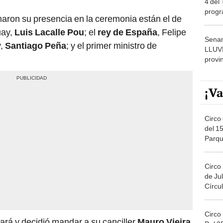
progr
maron su presencia en la ceremonia están el de
dónde
uay,
Luis Lacalle Pou
; el
rey de España
, Felipe
Senam
y,
Santiago Peña
; y el primer ministro de
LLUV
provi
¡Va
Circo 
del 15
Parqu
Migue
Circo
de Jul
Círcul
Circo
jará y decidió mandar a su canciller
Mauro Vieira
Del 2