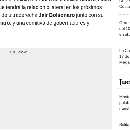
Costa
e tendrá la relación bilateral en los próximos
e de ultraderecha
Jair Bolsonaro
junto con su
naro
, y una comitiva de gobernadores y
Gran 
del 10
en el
La Ca
17 de 
Mega 
Ju
Maste
palab
nuest
Solita
de ca