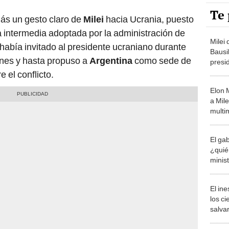
Te 
ás un gesto claro de
Milei
hacia Ucrania, puesto
ra intermedia adoptada por la administración de
Milei
io había invitado al presidente ucraniano durante
Bausi
ones y hasta propuso a
Argentina
como sede de
presi
de Ar
 el conflicto.
Elon 
a Mile
multim
ultra
El gab
¿quié
minist
Argen
El in
los ci
salvar
reint
salvaj