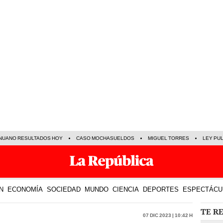
NUANO RESULTADOS HOY
CASO MOCHASUELDOS
MIGUEL TORRES
LEY PU
N
ECONOMÍA
SOCIEDAD
MUNDO
CIENCIA
DEPORTES
ESPECTÁCU
TE R
07 Dic 2023 | 10:42 h