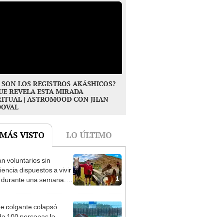
 SON LOS REGISTROS AKÁSHICOS?
UE REVELA ESTA MIRADA
RITUAL | ASTROMOOD CON JHAN
DOVAL
 MÁS VISTO
LO ÚLTIMO
n voluntarios sin
iencia dispuestos a vivir
1
s durante una semana:
cuidar caballos, burros y
 animales rescatados en
e colgante colapsó
fugio por 2 horas
o 100 personas lo