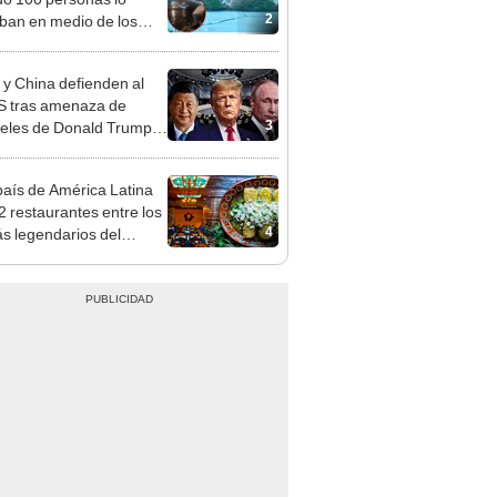
2
ban en medio de los
jos del Carnaval de
 y China defienden al
 tras amenaza de
3
eles de Donald Trump:
uscamos confrontación"
país de América Latina
 2 restaurantes entre los
4
s legendarios del
, según Taste Atlas