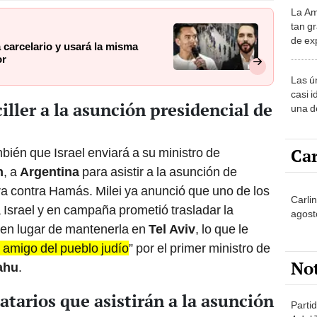
La Am
desie
tan gr
más v
de ex
 carcelario y usará la misma
encont
or
podrí
Las ú
sabía
casi i
ciller a la asunción presidencial de
una d
muy s
Car
bién que Israel enviará a su ministro de
n
, a
Argentina
para asistir a la asunción de
a contra Hamás. Milei ya anunció que uno de los
Carlin
 Israel y en campaña prometió trasladar la
agost
 en lugar de mantenerla en
Tel Aviv
, lo que le
 amigo del pueblo judío
” por el primer ministro de
No
ahu
.
tarios que asistirán a la asunción
Partid
4 del