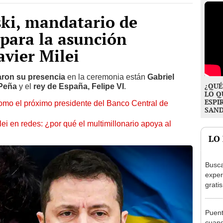
ki, mandatario de
 para la asunción
avier Milei
aron su presencia
en la ceremonia están
Gabriel
¿QUÉ
Peña
y el
rey de España, Felipe VI
.
LO Q
ESPI
como el próximo presidente del Banco Central de
SAN
i en redes: ¿por qué el multimillonario apoya al
LO
Busca
exper
grati
para 
otros
Puent
un re
cuand