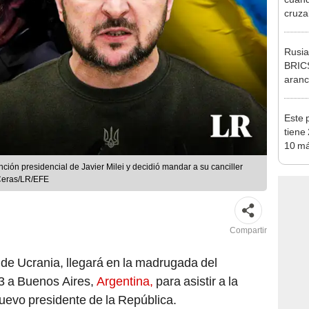
cruza
feste
Brasil
Rusia
BRICS
aranc
"No b
Este 
tiene
10 má
mundo
unción presidencial de Javier Milei y decidió mandar a su canciller
 Ceras/LR/EFE
Compartir
 de Ucrania, llegará en la madrugada del
3 a Buenos Aires,
Argentina,
para asistir a la
evo presidente de la República.