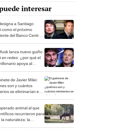
puede interesar
 designa a Santiago
li como el próximo
dente del Banco Central
gentina
Musk lanza nuevo guiño
i en redes: ¿por qué el
illonario apoya al
derechista?
inete de Javier Milei:
nes son y cuántos
erios se eliminarían en
tina?
esperado animal al que
entíficos recurrieron para
 la naturaleza: la
roducción de un asno
e está convirtiendo el