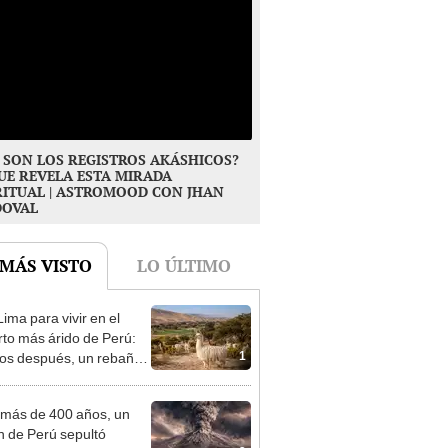
 SON LOS REGISTROS AKÁSHICOS?
UE REVELA ESTA MIRADA
RITUAL | ASTROMOOD CON JHAN
DOVAL
 MÁS VISTO
LO ÚLTIMO
ima para vivir en el
rto más árido de Perú:
1
os después, un rebaño
amas creó un
endente ecosistema
más de 400 años, un
n de Perú sepultó