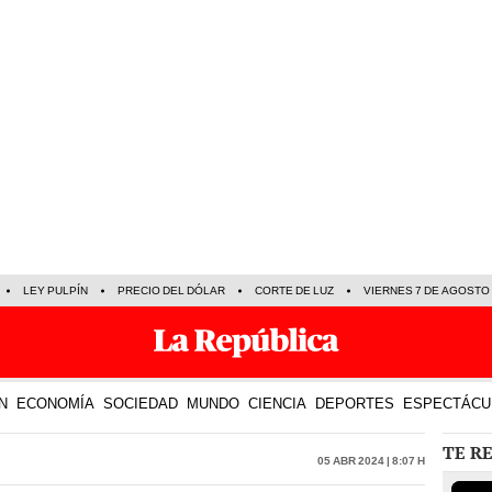
LEY PULPÍN
PRECIO DEL DÓLAR
CORTE DE LUZ
VIERNES 7 DE AGOSTO
N
ECONOMÍA
SOCIEDAD
MUNDO
CIENCIA
DEPORTES
ESPECTÁCU
TE R
05 Abr 2024 | 8:07 h