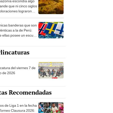
azonía escondía algo
rto en un paisaje con
ande que ni cinco siglos
ida
ploraciones lograron
rarlo: el hallazgo
a cambiar todo lo que se
nicas banderas que son
 sobre su pasado
dénticas a la de Perú:
e ellas posee un escudo
imilar
lincaturas
catura del viernes 7 de
o de 2026
tas Recomendadas
os de Liga 1 en la fecha
 Torneo Clausura 2026: