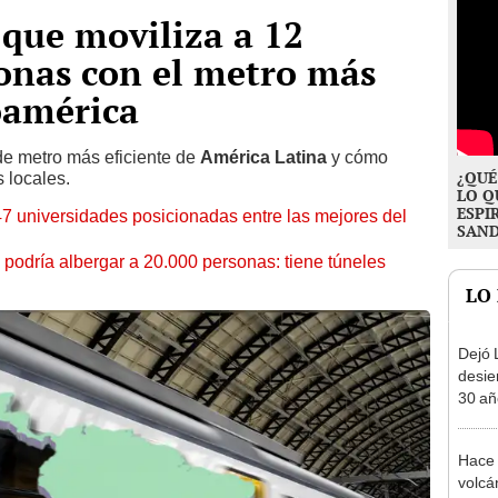
 que moviliza a 12
onas con el metro más
oamérica
de metro más eficiente de
América
Latina
y cómo
¿QUÉ
s locales.
LO Q
ESPI
7 universidades posicionadas entre las mejores del
SAN
podría albergar a 20.000 personas: tiene túneles
LO
Dejó L
desie
30 añ
de ll
sorpr
Hace 
volcá