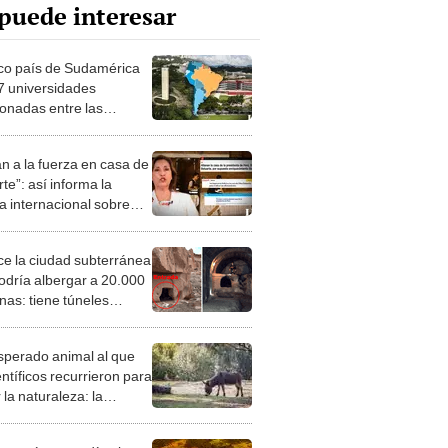
puede interesar
ico país de Sudamérica
7 universidades
ionadas entre las
es del mundo, según
ng
an a la fuerza en casa de
te”: así informa la
a internacional sobre
amiento
e la ciudad subterránea
odría albergar a 20.000
nas: tiene túneles
a y 85 metros
esperado animal al que
entíficos recurrieron para
 la naturaleza: la
roducción de un asno
e está convirtiendo el