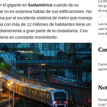
La Am
desie
r el gigante en
Sudamérica
cuando de su
tan gr
más v
de ex
que no es sorpresa hablar de sus edificaciones. No
encont
ama por el excelente sistema de metro que maneja
podrí
eña con más de 12 millones de habitantes tiene un
Las ú
sabía
casi i
 diariamente a gran parte de la ciudadanía. Con
una d
tiene en constante movimiento.
muy s
Car
Carlin
agost
No
Partid
4 del