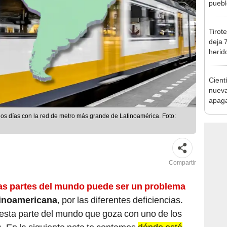
puebl
veran
histo
Tirot
deja 
herid
entre
Cient
nueva
apagar
afect
los días con la red de metro más grande de Latinoamérica. Foto:
de El
Compartir
as partes del mundo puede ser un problema
inoamericana
, por las diferentes deficiencias.
esta parte del mundo que goza con uno de los