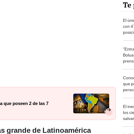
Te 
El ún
con 4
posic
mejor
ranki
“Entr
Boluar
prens
allan
Conoc
que p
perso
tramp
 que poseen 2 de las 7
El in
los ci
salvar
reint
ás grande de Latinoamérica
salvaj