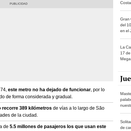
Costa
Gran 
del 10
en el
La Ca
17 de 
Mega 
Ju
974,
este metro no ha dejado de funcionar
, por lo
Maste
ado de forma considerada y gradual.
palab
nuest
o recorre 389 kilómetros
de vías a lo largo de São
dades de la ciudad.
Solita
ca de
5.5 millones de pasajeros los que usan este
de ca