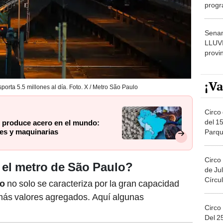
progr
dónde
Senam
LLUV
provi
¡Va
porta 5.5 millones al día. Foto. X / Metro São Paulo
Circo 
del 15
 produce acero en el mundo:
es y maquinarias
Parqu
Migue
Circo
 el metro de São Paulo?
de Jul
Círcul
lo
no solo se caracteriza por la gran capacidad
 más valores agregados. Aquí algunas
Circo
Del 2