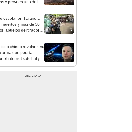
2
os y provocó uno de los
os más fríos de la
ria: sigue bajo monitoreo
eo escolar en Tailandia
7 muertos y más de 30
3
os: abuelos del tirador
 las víctimas
íficos chinos revelan una
 arma que podría
4
 el internet satelital y
ar redes como Starlink
on Musk