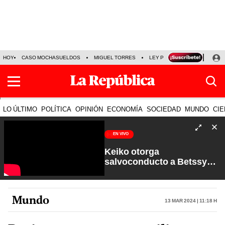
HOY
CASO MOCHASUELDOS
MIGUEL TORRES
LEY PULPÍN
PRECIO DEL
LO ÚLTIMO
POLÍTICA
OPINIÓN
ECONOMÍA
SOCIEDAD
MUNDO
CIE
EN VIVO
Keiko otorga
salvoconducto a Betssy
Chávez y renuevan
Petroperú | Sin Guion con
Rosa María Palacios
Mundo
13 Mar 2024 | 11:18 h