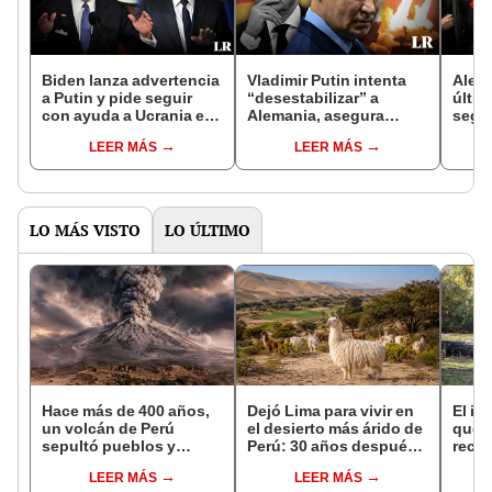
Biden lanza advertencia
Vladimir Putin intenta
Alexe
a Putin y pide seguir
“desestabilizar” a
últim
con ayuda a Ucrania en
Alemania, asegura
segu
la guerra: "No me
ministro de Defensa y
la re
LEER MÁS
LEER MÁS
doblegaré"
abre investigación
Putin
LO MÁS VISTO
LO ÚLTIMO
Hace más de 400 años,
Dejó Lima para vivir en
El in
un volcán de Perú
el desierto más árido de
que l
sepultó pueblos y
Perú: 30 años después,
recur
provocó uno de los
un rebaño de llamas
la na
LEER MÁS
LEER MÁS
veranos más fríos de la
creó un sorprendente
reint