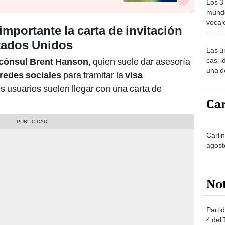
Los 3
mundo
vocal
importante la carta de invitación
Améri
Estados Unidos
Las ú
casi i
cónsul Brent Hanson
, quien suele dar asesoría
una d
redes sociales
para tramitar la
visa
muy s
os usuarios suelen llegar con una carta de
Car
Carli
agost
No
Partid
4 del