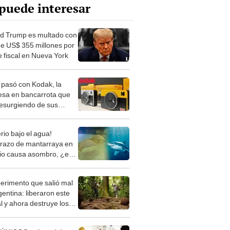
puede interesar
d Trump es multado con
e US$ 355 millones por
e fiscal en Nueva York
pasó con Kodak, la
sa en bancarrota que
resurgiendo de sus
as?
rio bajo el agua!
azo de mantarraya en
io causa asombro, ¿es
 de un tiburón?
perimento que salió mal
gentina: liberaron este
l y ahora destruye los
es milenarios de la
onia