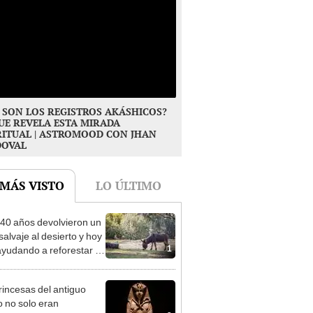
 SON LOS REGISTROS AKÁSHICOS?
UE REVELA ESTA MIRADA
RITUAL | ASTROMOOD CON JHAN
DOVAL
 MÁS VISTO
LO ÚLTIMO
40 años devolvieron un
salvaje al desierto y hoy
1
ayudando a reforestar el
stema de forma natural
rincesas del antiguo
o no solo eran