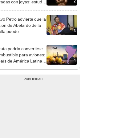
2
radas con joyas: estudio
a por qué también había
, flechas y dagas en sus
vo Petro advierte que la
as
ión de Abelardo de la
3
ella puede
cadenar una guerra
 en Colombia
ruta podría convertirse
mbustible para aviones:
4
país de América Latina
tirá US$3.000 millones
plan