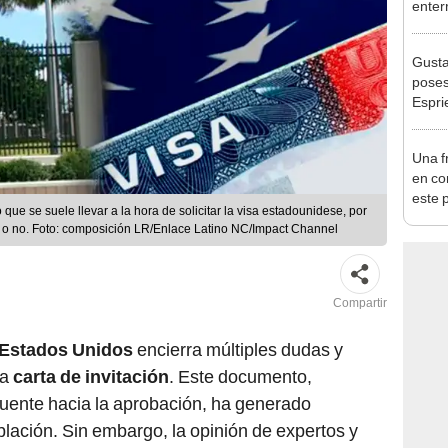
enter
revel
arcos
Gusta
tumb
poses
Espri
desen
civil
Una f
en co
este 
e se suele llevar a la hora de solicitar la visa estadounidese, por
inver
ia o no. Foto: composición LR/Enlace Latino NC/Impact Channel
en el 
Compartir
 Estados Unidos
encierra múltiples dudas y
la
carta de invitación
. Este documento,
puente hacia la aprobación, ha generado
blación. Sin embargo, la opinión de expertos y