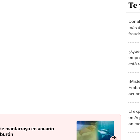
Te 
Donal
más d
fraud
¿Qué 
empre
está 
ceniz
¡Miste
Embar
acuar
culpa
El ex
en Ar
anima
de mantarraya en acuario
bosqu
iburón
Patag