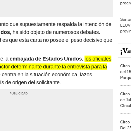
progr
dónde
Senam
ento que supuestamente respalda la intención del
LLUV
provi
idos,
ha sido objeto de numerosos debates.
ad es que esta carta no posee el peso decisivo que
¡Va
de la
embajada de Estados Unidos
,
los oficiales
Circo 
ctor determinante durante la entrevista para la
del 15
centra en la situación económica, lazos
Parqu
ís de origen del solicitante.
Migue
Circo
de Jul
Círcul
Circo
Del 2