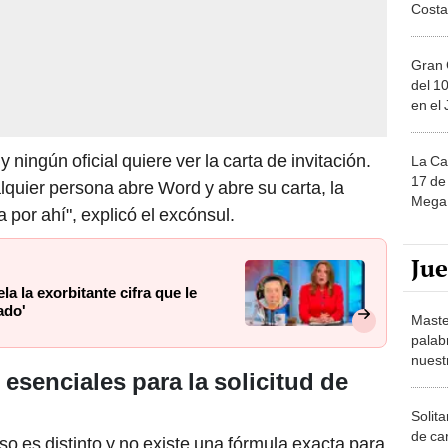
Costa
Gran 
del 10
en el
 ningún oficial quiere ver la carta de invitación.
La Ca
17 de 
quier persona abre Word y abre su carta, la
Mega 
 por ahí", explicó el excónsul.
Ju
la la exorbitante cifra que le
ado'
Maste
palab
nuest
senciales para la solicitud de
Solita
de ca
o es distinto y no existe una fórmula exacta para