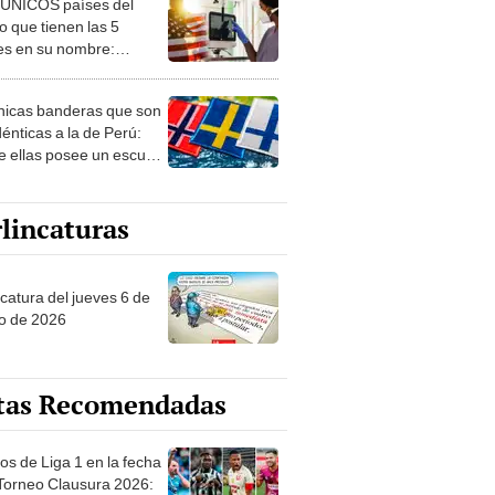
 ÚNICOS países del
 que tienen las 5
es en su nombre:
ca cuenta con uno
nicas banderas que son
dénticas a la de Perú:
e ellas posee un escudo
imilar
lincaturas
ncatura del jueves 6 de
o de 2026
tas Recomendadas
os de Liga 1 en la fecha
 Torneo Clausura 2026: