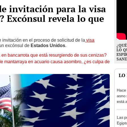
de invitación para la visa
? Excónsul revela lo que
 invitación en el proceso de solicitud de la
visa
¿QUÉ
 un excónsul de
Estados Unidos
.
LO Q
ESPI
en bancarrota que está resurgiendo de sus cenizas?
SAN
 de mantarraya en acuario causa asombro, ¿es culpa de
LO
Hace 
asno 
está 
ecosi
Las p
Egipt