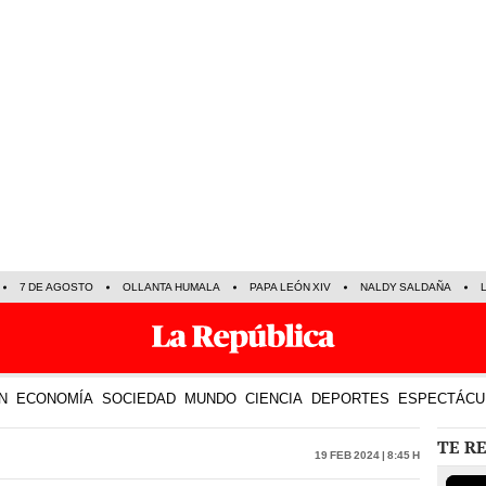
7 DE AGOSTO
OLLANTA HUMALA
PAPA LEÓN XIV
NALDY SALDAÑA
N
ECONOMÍA
SOCIEDAD
MUNDO
CIENCIA
DEPORTES
ESPECTÁCU
TE R
19 Feb 2024 | 8:45 h