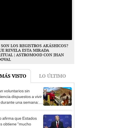
 SON LOS REGISTROS AKÁSHICOS?
UE REVELA ESTA MIRADA
RITUAL | ASTROMOOD CON JHAN
DOVAL
 MÁS VISTO
LO ÚLTIMO
n voluntarios sin
iencia dispuestos a vivir
1
s durante una semana:
cuidar caballos, burros y
 animales rescatados en
 afirma que Estados
fugio por 2 horas
s obtiene “mucho