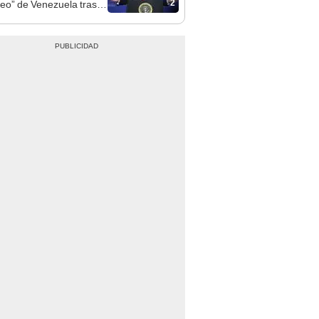
2
leo” de Venezuela tras la
 de Nicolás Maduro