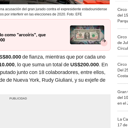
Circo 
na acusación del gran jurado contra el expresidente estadounidense
​​por interferir en las elecciones de 2020. Foto: EFE
del 15
Parqu
Migue
ido como "arcoíris", que
Circo
000
de Jul
Círcul
S$80.000
de fianza, mientras que por cada uno
10.000
, lo que suma un total de
US$200.000
. En
Circo
Del 2
putado junto con 18 colaboradores, entre ellos,
Costa
e de Nueva York, Rudy Giuliani, y su exjefe de
Gran 
del 10
en el
La Ca
17 de 