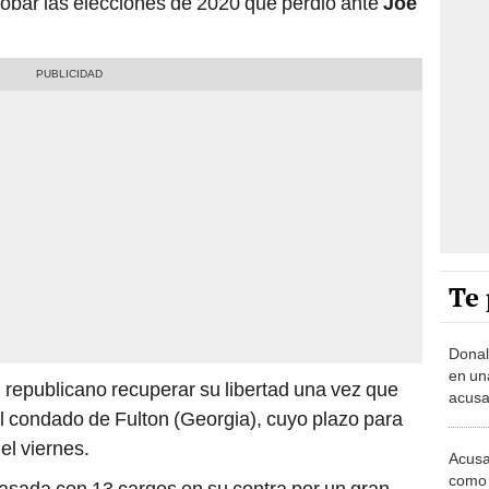
robar las elecciones de 2020 que perdió ante
Joe
Te 
Donal
en una
l republicano recuperar su libertad una vez que
acusad
el condado de Fulton (Georgia), cuyo plazo para
elecc
el viernes.
Acusa
como 
sada con 13 cargos en su contra por un gran