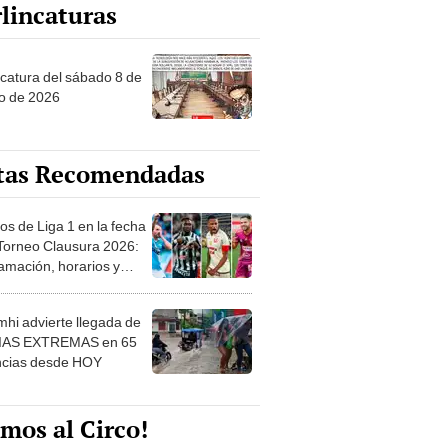
lincaturas
ncatura del sábado 8 de
o de 2026
tas Recomendadas
os de Liga 1 en la fecha
 Torneo Clausura 2026:
amación, horarios y
 ver
hi advierte llegada de
IAS EXTREMAS en 65
ncias desde HOY
mos al Circo!