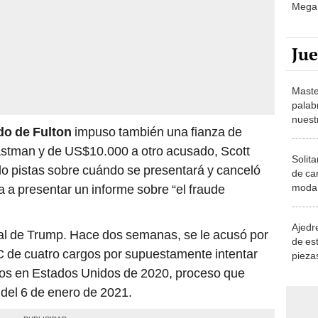
Mega 
Ju
Maste
palab
nuest
do de Fulton
impuso también una fianza de
tman y de US$10.000 a otro acusado, Scott
Solita
do pistas sobre cuándo se presentará y canceló
de ca
moda.
a a presentar un informe sobre “el fraude
demue
Ajedre
nal de Trump. Hace dos semanas, se le acusó por
de es
 de cuatro cargos por supuestamente intentar
piezas
consi
icios en Estados Unidos de 2020, proceso que
o del 6 de enero de 2021.