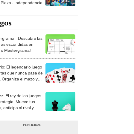
Plaza - Independencia
egos
rgrama: ¡Descubre las
ras escondidas en
ro Mastergrama!
rio: El legendario juego
rtas que nunca pasa de
 Organiza el mazo y
stra tu habilidad.
z: El rey de los juegos
trategia. Mueve tus
, anticipa al rival y
gue el jaque mate.