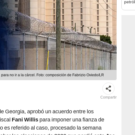
petró
caída
ara no ir a la cárcel. Foto: composición de Fabrizio Oviedo/LR
Compartir
 de Georgia, aprobó un acuerdo entre los
fiscal
Fani Willis
para imponer una fianza de
to es referido al caso, procesado la semana