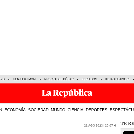
OYS
KENJI FUJIMORI
PRECIO DEL DÓLAR
FERIADOS
KEIKO FUJIMORI
N
ECONOMÍA
SOCIEDAD
MUNDO
CIENCIA
DEPORTES
ESPECTÁCU
TE R
21 Ago 2023 | 20:07 h