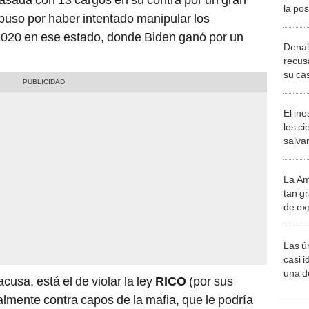
la pos
puso por haber intentado manipular los
 2020 en ese estado, donde Biden ganó por un
Donal
recus
su ca
El in
los ci
salvar
reint
salvaj
La Am
desie
tan gr
más v
de ex
encont
podrí
Las ú
sabía
casi i
una d
acusa, está el de violar la ley
RICO
(por sus
muy s
ualmente contra capos de la mafia, que le podría