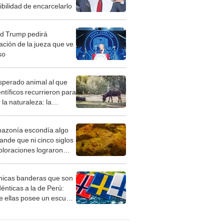
ibilidad de encarcelarlo
d Trump pedirá
ación de la jueza que ve
so
esperado animal al que
entíficos recurrieron para
 la naturaleza: la
roducción de un asno
e está convirtiendo el
azonía escondía algo
rto en un paisaje con
ande que ni cinco siglos
ida
ploraciones lograron
rarlo: el hallazgo
a cambiar todo lo que se
nicas banderas que son
 sobre su pasado
dénticas a la de Perú:
e ellas posee un escudo
imilar