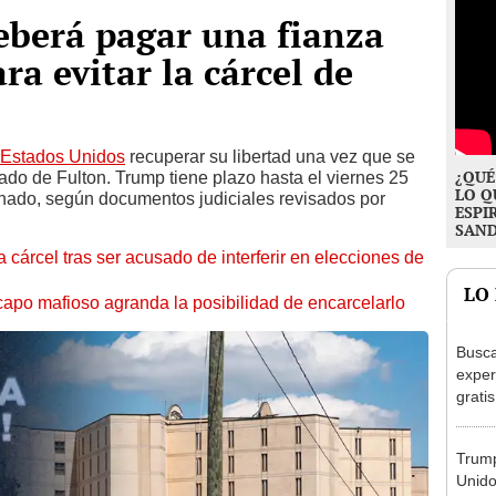
berá pagar una fianza
a evitar la cárcel de
Estados Unidos
recuperar su libertad una vez que se
¿QUÉ
ado de Fulton. Trump tiene plazo hasta el viernes 25
LO Q
hado, según documentos judiciales revisados ​​por
ESPI
SAN
cárcel tras ser acusado de interferir en elecciones de
LO
po mafioso agranda la posibilidad de encarcelarlo
Busca
exper
grati
para 
otros
Trump
un re
Unido