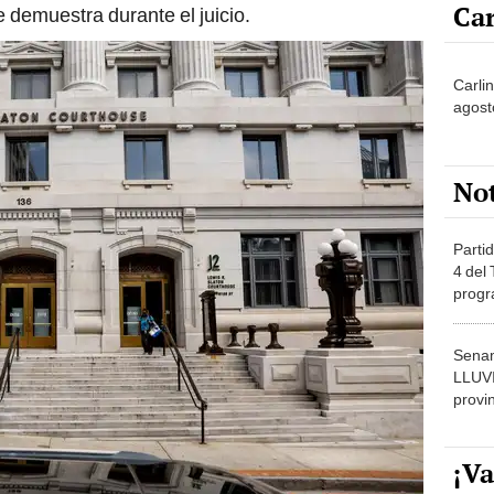
Car
e demuestra durante el juicio.
Carli
agost
No
Partid
4 del
progr
dónde
Senam
LLUV
provi
¡Va