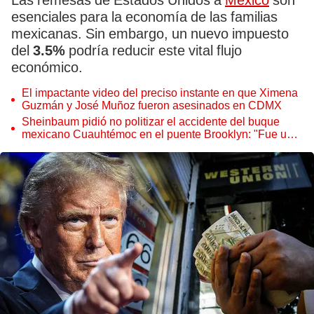
Las remesas de Estados Unidos a
México
son
esenciales para la economía de las familias
mexicanas. Sin embargo, un nuevo impuesto
del
3.5%
podría reducir este vital flujo
económico.
El impactante video del preciso instante en que Ximena
Guzmán y José Muñoz fueron asesinados en CDMX
Sheinbaum pidió no politizar el accidente del buque
mexicano Cuauhtémoc en el puente Brooklyn: "Fue un
accidente"