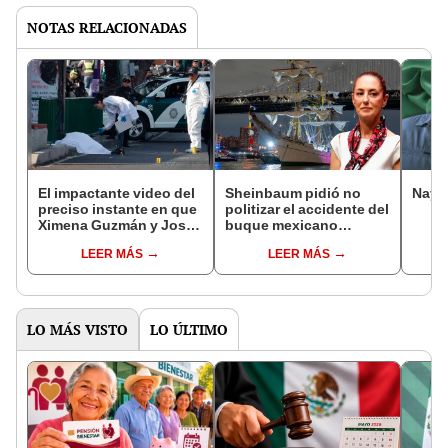
NOTAS RELACIONADAS
El impactante video del
Sheinbaum pidió no
Nayi
preciso instante en que
politizar el accidente del
Ximena Guzmán y José
buque mexicano
Muñoz fueron
Cuauhtémoc en el
LEER MÁS
LEER MÁS
asesinados en CDMX
puente Brooklyn: "Fue
un accidente"
LO MÁS VISTO
LO ÚLTIMO