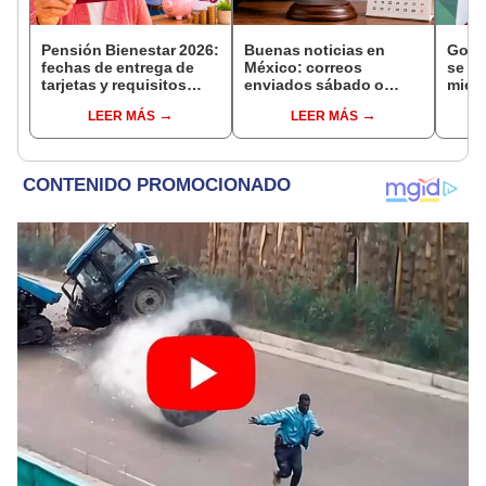
Pensión Bienestar 2026:
Buenas noticias en
Gobe
fechas de entrega de
México: correos
se se
tarjetas y requisitos
enviados sábado o
mien
para nuevos
domingo en juicios de
inves
LEER MÁS
LEER MÁS
beneficiarios
amparo serán válidos
narco
desde el siguiente día
cont
hábil