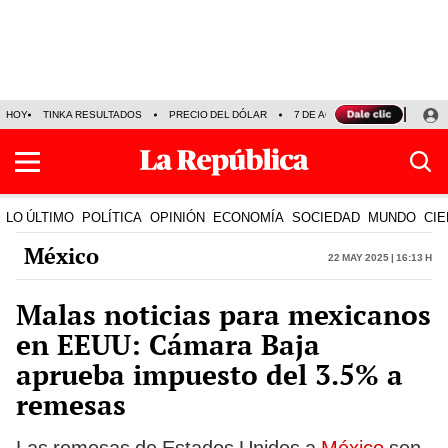
HOY
TINKA RESULTADOS
PRECIO DEL DÓLAR
7 DE AGOSTO
OLLANTA H
LO ÚLTIMO
POLÍTICA
OPINIÓN
ECONOMÍA
SOCIEDAD
MUNDO
CIE
México
22 May 2025 | 16:13 h
Malas noticias para mexicanos
en EEUU: Cámara Baja
aprueba impuesto del 3.5% a
remesas