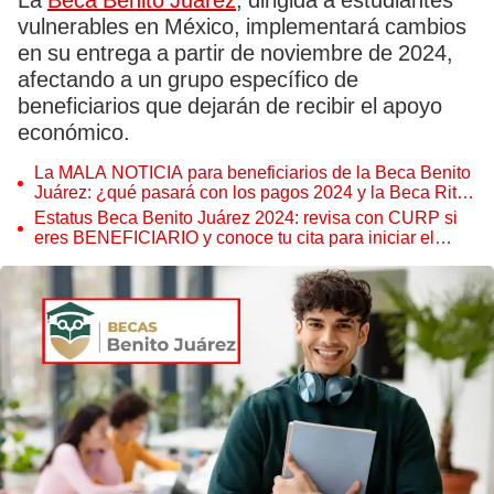
La
Beca Benito Juárez
, dirigida a estudiantes
vulnerables en México, implementará cambios
en su entrega a partir de noviembre de 2024,
afectando a un grupo específico de
beneficiarios que dejarán de recibir el apoyo
económico.
La MALA NOTICIA para beneficiarios de la Beca Benito
Juárez: ¿qué pasará con los pagos 2024 y la Beca Rita
Cetina?
Estatus Beca Benito Juárez 2024: revisa con CURP si
eres BENEFICIARIO y conoce tu cita para iniciar el
registro al pago mensual