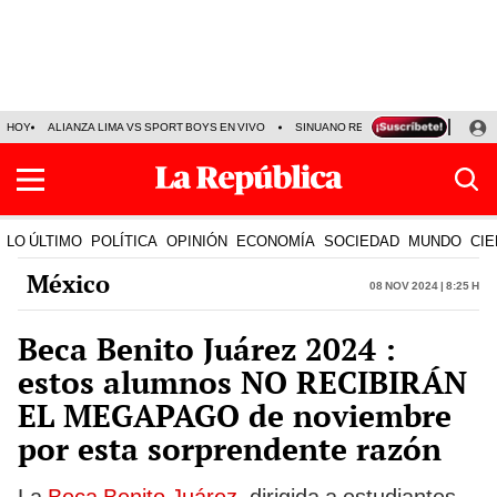
HOY
ALIANZA LIMA VS SPORT BOYS EN VIVO
SINUANO RESULTADOS HOY
JO
LO ÚLTIMO
POLÍTICA
OPINIÓN
ECONOMÍA
SOCIEDAD
MUNDO
CIE
México
08 Nov 2024 | 8:25 h
Beca Benito Juárez 2024 :
estos alumnos NO RECIBIRÁN
EL MEGAPAGO de noviembre
por esta sorprendente razón