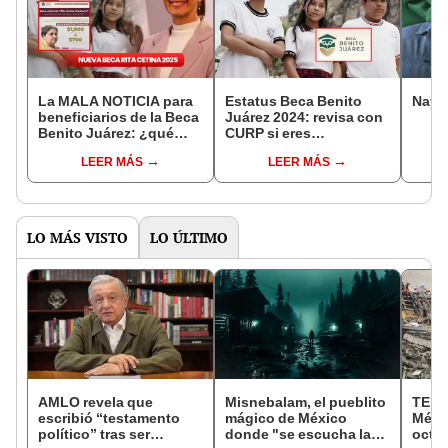
La MALA NOTICIA para
Estatus Beca Benito
Nayi
beneficiarios de la Beca
Juárez 2024: revisa con
Benito Juárez: ¿qué
CURP si eres
pasará con los pagos
BENEFICIARIO y conoce
LEER MÁS
LEER MÁS
2024 y la Beca Rita
tu cita para iniciar el
Cetina?
registro al pago
mensual
LO MÁS VISTO
LO ÚLTIMO
AMLO revela que
Misnebalam, el pueblito
TEMB
escribió “testamento
mágico de México
Méxic
político” tras ser
donde "se escucha la
octub