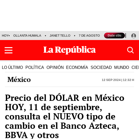
HOY
OLLANTA HUMALA
JANET TELLO
7 DE AGOSTO
TINKA RESULTADOS
LO ÚLTIMO
POLÍTICA
OPINIÓN
ECONOMÍA
SOCIEDAD
MUNDO
CIE
México
12 Sep 2024 | 12:32 h
Precio del DÓLAR en México
HOY, 11 de septiembre,
consulta el NUEVO tipo de
cambio en el Banco Azteca,
BBVA y otros