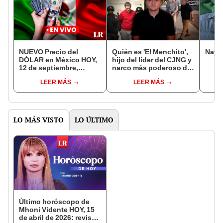
NUEVO Precio del
Quién es 'El Menchito',
Nayi
DÓLAR en México HOY,
hijo del líder del CJNG y
12 de septiembre,
narco más poderoso de
verifica el NUEVO tipo
México, que es juzgado
LEER MÁS
LEER MÁS
de cambio en el Banco
en Estados Unidos
Azteca, BBVA y otros
LO MÁS VISTO
LO ÚLTIMO
Último horóscopo de
Mhoni Vidente HOY, 15
de abril de 2026: revisa