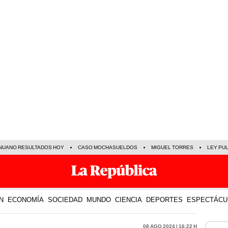
NUANO RESULTADOS HOY
CASO MOCHASUELDOS
MIGUEL TORRES
LEY PU
N
ECONOMÍA
SOCIEDAD
MUNDO
CIENCIA
DEPORTES
ESPECTÁCU
08 Ago 2024 | 16:22 h
LO