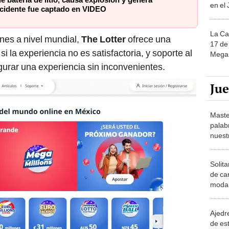
La Ca
es a nivel mundial,
The Lotter
ofrece una
17 de 
i la experiencia no es satisfactoria, y soporte al
Mega 
gurar una experiencia sin inconvenientes.
Ju
Maste
palab
nuest
Solita
de ca
moda.
demue
Ajedre
de es
piezas