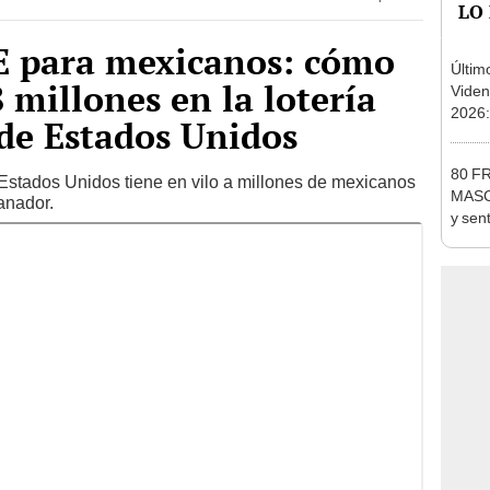
 para mexicanos: cómo
Últim
 millones en la lotería
Viden
2026:
de Estados Unidos
de tu 
esper
80 FR
Estados Unidos tiene en vilo a millones de mexicanos
MASCO
anador.
y sen
dedic
2024