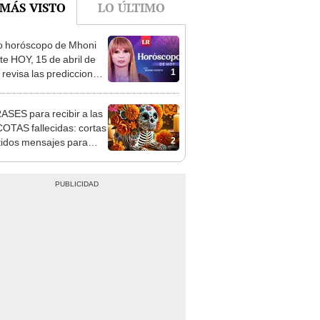
o horóscopo de Mhoni
te HOY, 15 de abril de
1
 revisa las predicciones
signo y entérate si te
a un día afortunado
ASES para recibir a las
TAS fallecidas: cortas
2
tidos mensajes para
ar por el Día de Muertos