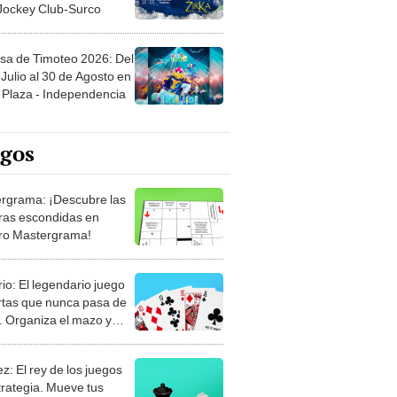
sa de Timoteo 2026: Del
Julio al 30 de Agosto en
Plaza - Independencia
egos
rgrama: ¡Descubre las
ras escondidas en
ro Mastergrama!
rio: El legendario juego
rtas que nunca pasa de
 Organiza el mazo y
stra tu habilidad.
z: El rey de los juegos
trategia. Mueve tus
, anticipa al rival y