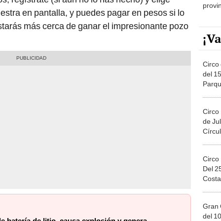
estra en pantalla, y puedes pagar en pesos si lo
 estarás más cerca de ganar el impresionante pozo
¡Va
Circo 
del 15
Parqu
Migue
Circo
de Jul
Círcul
Circo
Del 2
Costa
Gran 
del 10
 batería de litio, causa explosión y genera
en el
ccidente fue captado en VIDEO