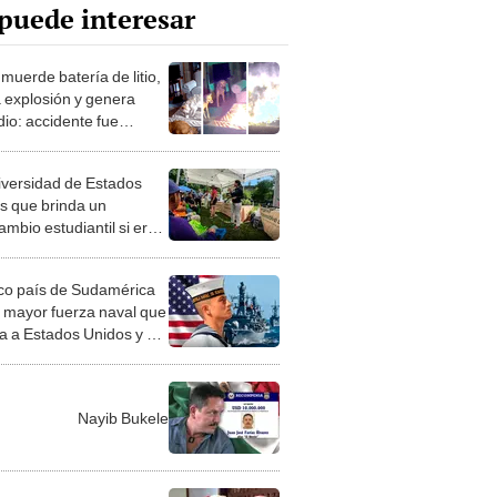
muerde batería de litio,
 explosión y genera
dio: accidente fue
do en VIDEO
iversidad de Estados
s que brinda un
ambio estudiantil si eres
rú y quieres estudiar
ltura
ico país de Sudamérica
a mayor fuerza naval que
a a Estados Unidos y no
sil ni Chile
Nayib Bukele
China