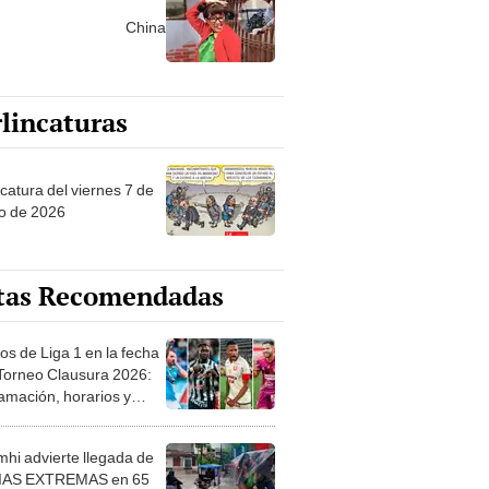
lincaturas
catura del viernes 7 de
o de 2026
tas Recomendadas
os de Liga 1 en la fecha
 Torneo Clausura 2026:
amación, horarios y
 ver
hi advierte llegada de
IAS EXTREMAS en 65
ncias desde HOY