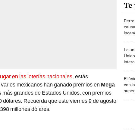
Perro 
causa
incen
capta
La un
Unido
interc
de Pe
agricu
ugar en las loterías nacionales
, estás
El ún
, varios mexicanos han ganado premios en
Mega
con l
super
ías más grandes de Estados Unidos, con premios
es Bra
0 dólares. Recuerda que este viernes 9 de agosto
 398 millones dólares.