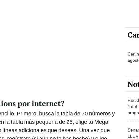
Car
Carlin
agost
No
Partid
ions por internet?
4 del
progr
ncillo. Primero, busca la tabla de 70 números y
dónde
en la tabla más pequeña de 25, elige tu Mega
as líneas adicionales que desees. Una vez que
Senam
LLUV
 regístrate (si aún no lo has hecho) y elige
provi