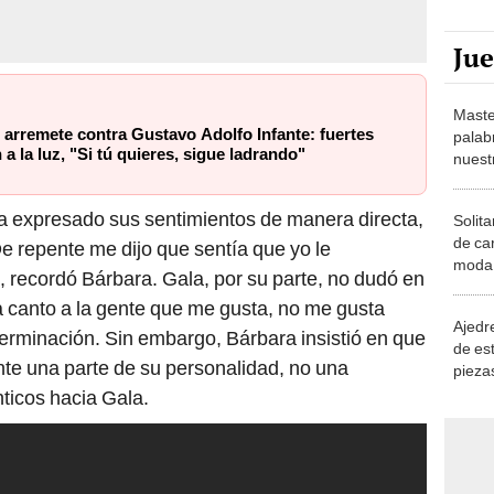
Ju
Maste
 arremete contra Gustavo Adolfo Infante: fuertes
palab
 a la luz, "Si tú quieres, sigue ladrando"
nuest
ía expresado sus sentimientos de manera directa,
Solita
de ca
De repente me dijo que sentía que yo le
moda.
, recordó Bárbara. Gala, por su parte, no dudó en
demue
la canto a la gente que me gusta, no me gusta
Ajedre
terminación. Sin embargo, Bárbara insistió en que
de es
te una parte de su personalidad, no una
piezas
consi
ticos hacia Gala.