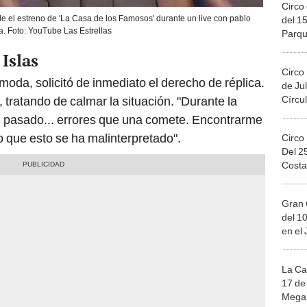
Circo 
 el estreno de 'La Casa de los Famosos' durante un live con pablo
del 15
. Foto: YouTube Las Estrellas
Parqu
Migue
Islas
Circo
moda, solicitó de inmediato el derecho de réplica.
de Jul
Círcul
tratando de calmar la situación. "Durante la
el pasado... errores que una comete. Encontrarme
o que esto se ha malinterpretado".
Circo
Del 2
Costa
Gran 
del 10
en el
La Ca
17 de 
Mega 