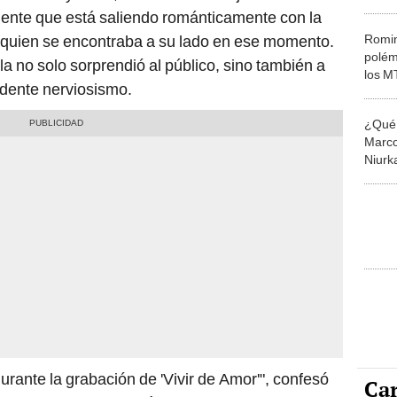
"Si tú
mente que está saliendo románticamente con la
Romin
 quien se encontraba a su lado en ese momento.
polém
a no solo sorprendió al público, sino también a
los M
idente nerviosismo.
error"
¿Qué 
Marco
Niurk
los M
urante la grabación de 'Vivir de Amor'", confesó
Car