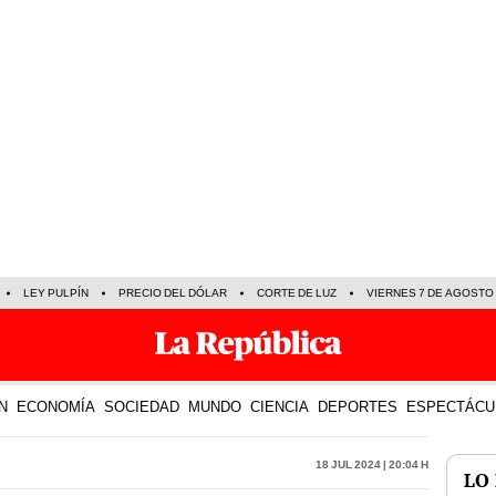
LEY PULPÍN
PRECIO DEL DÓLAR
CORTE DE LUZ
VIERNES 7 DE AGOSTO
N
ECONOMÍA
SOCIEDAD
MUNDO
CIENCIA
DEPORTES
ESPECTÁCU
18 Jul 2024 | 20:04 h
LO