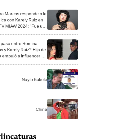
 quieres, sigue ladrando"
a Marcos responde a la
ica con Karely Ruiz en
TV MIAW 2024: "Fue un
pasó entre Romina
s y Karely Ruiz? Hija de
a empujó a influencer en
TV Miaw 2024
Nayib Bukele
China
lincaturas