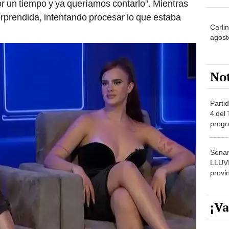
r un tiempo y ya queríamos contarlo". Mientras
rprendida, intentando procesar lo que estaba
Carlin
agost
No
Partid
4 del
progr
dónde
Senam
LLUV
provi
¡Va