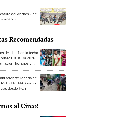
catura del viernes 7 de
o de 2026
tas Recomendadas
os de Liga 1 en la fecha
 Torneo Clausura 2026:
amación, horarios y
 ver
hi advierte llegada de
IAS EXTREMAS en 65
ncias desde HOY
mos al Circo!