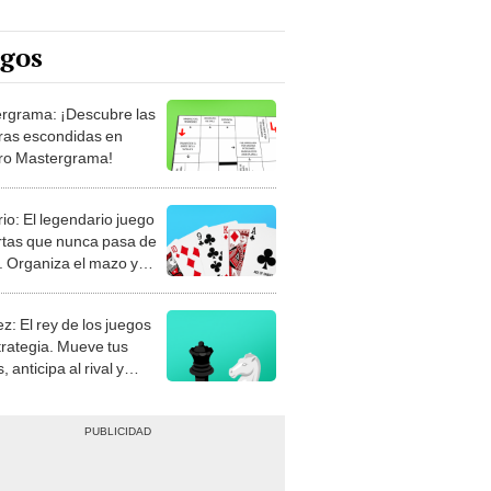
egos
rgrama: ¡Descubre las
ras escondidas en
ro Mastergrama!
rio: El legendario juego
rtas que nunca pasa de
 Organiza el mazo y
stra tu habilidad.
z: El rey de los juegos
trategia. Mueve tus
, anticipa al rival y
gue el jaque mate.