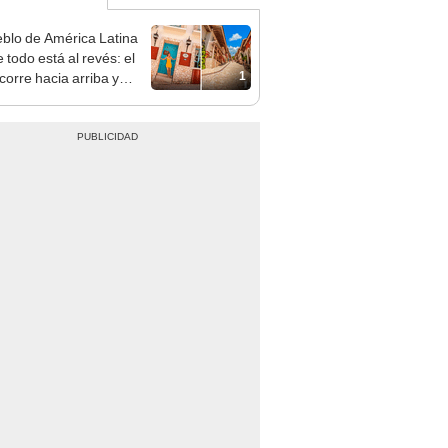
eblo de América Latina
 todo está al revés: el
1
corre hacia arriba y
es bajar