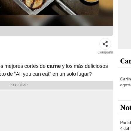
Compartir
Car
os mejores cortes de
carne
y los más deliciosos
 de “All you can eat” en un solo lugar?
Carlin
agost
No
Partid
4 del
progr