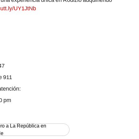
47
e 911
atención:
30 pm
ero a La República en
le