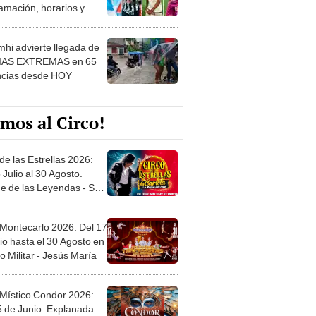
 ver
hi advierte llegada de
IAS EXTREMAS en 65
ncias desde HOY
mos al Circo!
de las Estrellas 2026:
 Julio al 30 Agosto.
e de las Leyendas - San
l
 Montecarlo 2026: Del 17
io hasta el 30 Agosto en
o Militar - Jesús María
 Místico Condor 2026:
5 de Junio. Explanada
 21