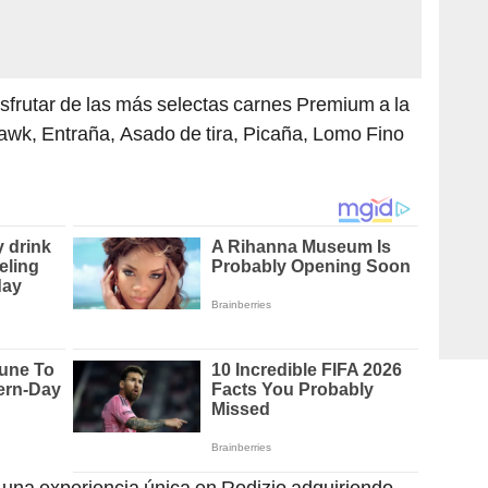
sfrutar de las más selectas carnes Premium a la
wk, Entraña, Asado de tira, Picaña, Lomo Fino
 una experiencia única en Rodizio adquiriendo
cutt.ly/UY1JtNb