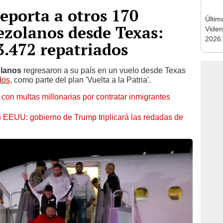
eporta a otros 170
Últim
ezolanos desde Texas:
Viden
2026:
3.472 repatriados
de tu 
esper
olanos
regresaron a su país en un vuelo desde Texas
dos
, como parte del plan 'Vuelta a la Patria'.
con multas millonarias por contratar inmigrantes
n EEUU: gobierno de Trump triplicará las redadas de