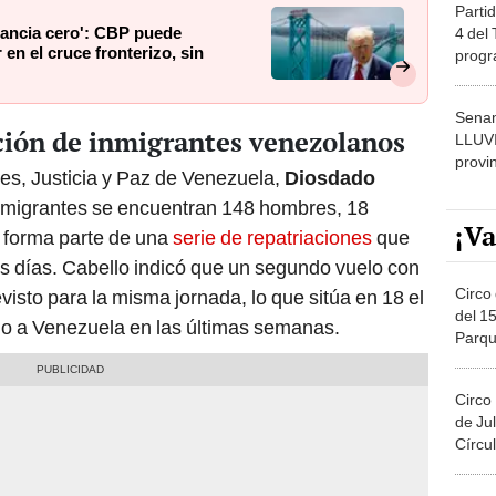
Partid
rancia cero': CBP puede
4 del
 en el cruce fronterizo, sin
progr
dónde
Senam
ación de inmigrantes venezolanos
LLUV
provi
res, Justicia y Paz de Venezuela,
Diosdado
 inmigrantes se encuentran 148 hombres, 18
¡Va
o forma parte de una
serie de repatriaciones
que
mos días. Cabello indicó que un segundo vuelo con
Circo 
isto para la misma jornada, lo que sitúa en 18 el
del 15
o a Venezuela en las últimas semanas.
Parqu
Migue
Circo
de Jul
Círcul