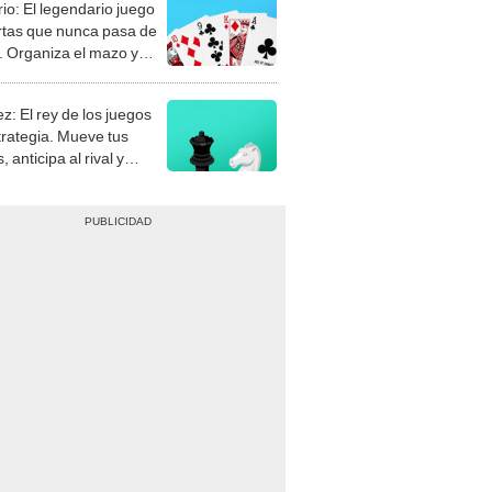
rio: El legendario juego
rtas que nunca pasa de
 Organiza el mazo y
stra tu habilidad.
z: El rey de los juegos
trategia. Mueve tus
, anticipa al rival y
gue el jaque mate.