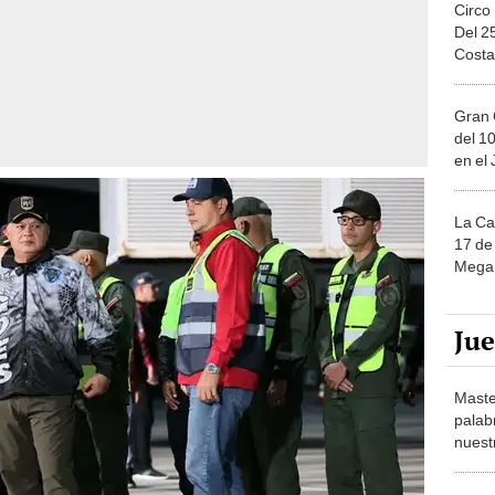
Circo
Del 2
Costa
Gran 
del 10
en el
La Ca
17 de 
Mega 
Ju
Maste
palab
nuest