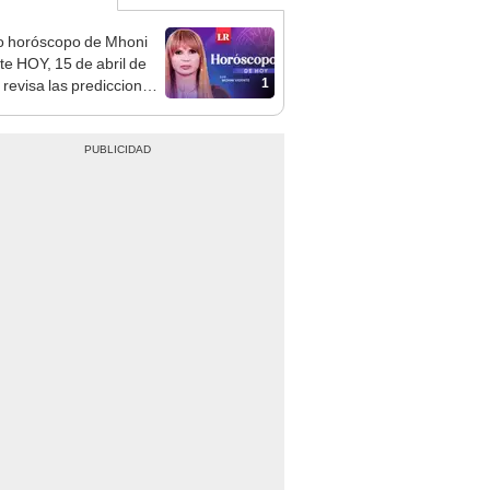
o horóscopo de Mhoni
te HOY, 15 de abril de
1
 revisa las predicciones
signo y entérate si te
a un día afortunado