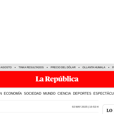
E AGOSTO
TINKA RESULTADOS
PRECIO DEL DÓLAR
OLLANTA HUMALA
P
N
ECONOMÍA
SOCIEDAD
MUNDO
CIENCIA
DEPORTES
ESPECTÁCU
02 May 2025 | 10:52 h
LO