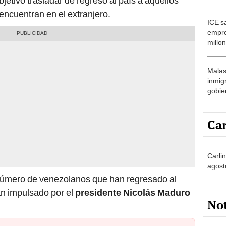
etivo trasladar de regreso al país a aquellos
extra
ncuentran en el extranjero.
notar
ICE s
empre
millon
inmig
en es
Malas
inmig
gobie
las r
lugar
Car
Carli
agost
 número de venezolanos que han regresado al
an impulsado por el
presidente Nicolás Maduro
No