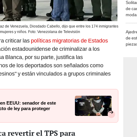
Solita
de ca
moda.
demue
y Paz de Venezuela, Diosdado Cabello, dijo que entre los 174 inmigrantes
Ajedre
mujeres y niños. Foto: Venezolana de Televisión
de es
 criticar las
políticas migratorias de Estados
piezas
ación estadounidense de criminalizar a los
consi
Blanca, por su parte, justifica las
unos de los deportados son señalados como
sinos" y están vinculados a grupos criminales
 en EEUU: senador de este
to de ley para proteger
 revertir el TPS para