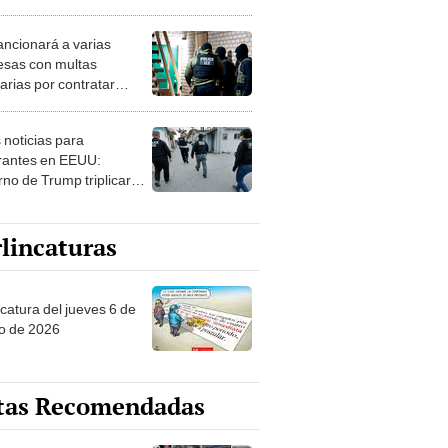
njeros de fraudes
iales en este estado
ancionará a varias
sas con multas
arias por contratar
rantes indocumentados
te estado
 noticias para
rantes en EEUU:
rno de Trump triplicará
edadas de ICE en estos
es
lincaturas
ncatura del jueves 6 de
o de 2026
tas Recomendadas