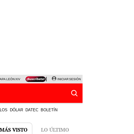
APA LEÓN XIV
NALDY SALDAÑA
INICIAR SESIÓN
LA BELLA LUZ
MAGALY MEDINA
HORÓS
LOS
DÓLAR
DATEC
BOLETÍN
 MÁS VISTO
LO ÚLTIMO