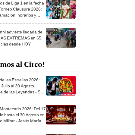
os de Liga 1 en la fecha
 Torneo Clausura 2026:
amación, horarios y
 ver
hi advierte llegada de
IAS EXTREMAS en 65
ncias desde HOY
mos al Circo!
de las Estrellas 2026:
 Julio al 30 Agosto.
e de las Leyendas - San
l
 Montecarlo 2026: Del 17
io hasta el 30 Agosto en
o Militar - Jesús María