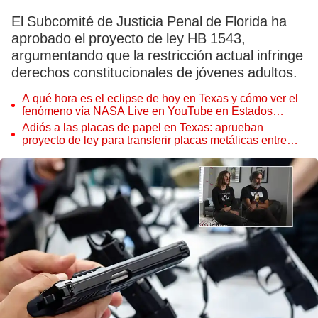
El Subcomité de Justicia Penal de Florida ha
aprobado el proyecto de ley HB 1543,
argumentando que la restricción actual infringe
derechos constitucionales de jóvenes adultos.
A qué hora es el eclipse de hoy en Texas y cómo ver el
fenómeno vía NASA Live en YouTube en Estados
Unidos
Adiós a las placas de papel en Texas: aprueban
proyecto de ley para transferir placas metálicas entre
vehículos desde esta fecha