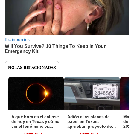
NOTAS RELACIONADAS
A qué hora es el eclipse
Adiós a las placas de
Mapa 
de hoy en Texas y cómo
papel en Texas:
de ho
ver el fenómeno vía
aprueban proyecto de
2025,
NASA Live en YouTube
ley para transferir
Unido