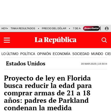
HOY
TINKA RESULTADOS
PRECIO DEL DÓLAR
7 DE AGOSTO
OLLANTA H
LO ÚLTIMO
POLÍTICA
OPINIÓN
ECONOMÍA
SOCIEDAD
MUNDO
CIE
Estados Unidos
30 Mar 2025 | 19:50 h
Proyecto de ley en Florida
busca reducir la edad para
comprar armas de 21 a 18
años: padres de Parkland
condenan la medida