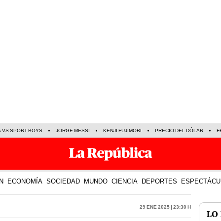
A VS SPORT BOYS
JORGE MESSI
KENJI FUJIMORI
PRECIO DEL DÓLAR
F
N
ECONOMÍA
SOCIEDAD
MUNDO
CIENCIA
DEPORTES
ESPECTÁCU
29 Ene 2025 | 23:30 h
LO