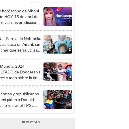
o horóscopo de Mhoni
te HOY, 15 de abril de
1
 revisa las predicciones
signo y entérate si te
a un día afortunado
U.: Pareja de Nebraska
ló su casa en Airbnb sin
2
char que sería utilizada
laboratorio de
nfetaminas
 Mundial 2024:
LTADO de Dodgers vs.
3
es y todo sobre la final
a del béisbol en
os Unidos
ratas y republicanos
ami piden a Donald
4
 no retirar el TPS a
rantes venezolanos