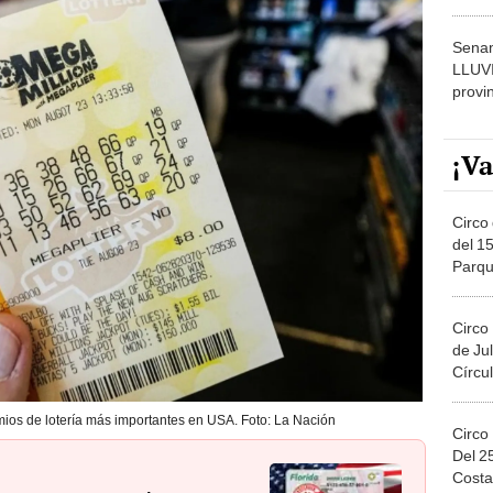
dónde
Senam
LLUV
provi
¡Va
Circo 
del 15
Parqu
Migue
Circo
de Jul
Círcul
mios de lotería más importantes en USA. Foto: La Nación
Circo
Del 2
Costa