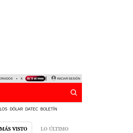
ERIADOS
KEIKO FUJIMORI
NALDY SALDAÑA
INICIAR SESIÓN
JAVIER MILEI
PARTIDOS DE
LOS
DÓLAR
DATEC
BOLETÍN
 MÁS VISTO
LO ÚLTIMO