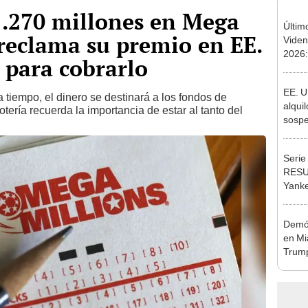
.270 millones en Mega
Últim
reclama su premio en EE.
Viden
2026:
e para cobrarlo
de tu 
esper
EE. U
 tiempo, el dinero se destinará a los fondos de
alqui
otería recuerda la importancia de estar al tanto del
sospe
como 
meta
Serie
RESU
Yanke
soñad
Estad
Demóc
en Mi
Trump
inmig