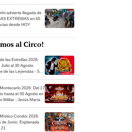
 ver
hi advierte llegada de
IAS EXTREMAS en 65
ncias desde HOY
mos al Circo!
de las Estrellas 2026:
 Julio al 30 Agosto.
e de las Leyendas - San
l
 Montecarlo 2026: Del 17
io hasta el 30 Agosto en
o Militar - Jesús María
 Místico Condor 2026:
5 de Junio. Explanada
 21