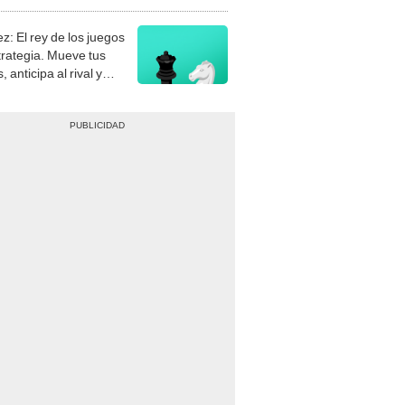
stra tu habilidad.
z: El rey de los juegos
trategia. Mueve tus
, anticipa al rival y
gue el jaque mate.