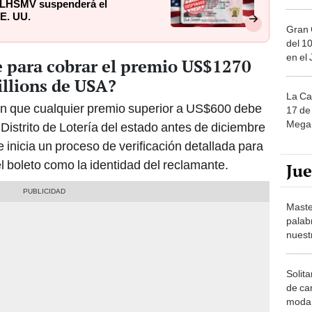
 FLHSMV suspenderá el
E. UU.
Gran 
del 10
en el
te para cobrar el premio US$1270
illions de USA?
La Ca
cen que cualquier premio superior a US$600 debe
17 de 
Mega 
Distrito de Lotería del estado antes de diciembre
e inicia un proceso de verificación detallada para
el boleto como la identidad del reclamante.
Ju
Maste
palab
nuest
Solita
de ca
moda.