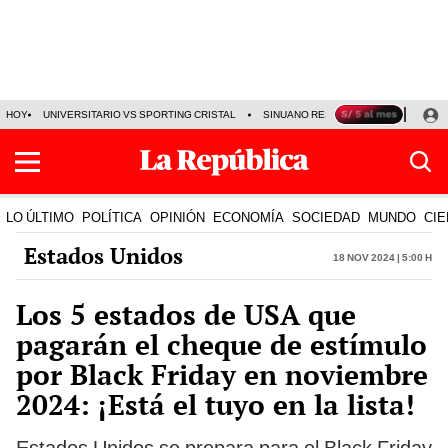
HOY
UNIVERSITARIO VS SPORTING CRISTAL
SINUANO RESULTADOS HOY
CA
LO ÚLTIMO
POLÍTICA
OPINIÓN
ECONOMÍA
SOCIEDAD
MUNDO
CIE
Estados Unidos
18 Nov 2024 | 5:00 h
Los 5 estados de USA que
pagarán el cheque de estímulo
por Black Friday en noviembre
2024: ¡Está el tuyo en la lista!