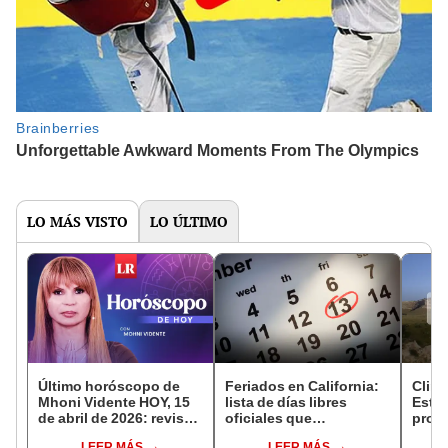
LO MÁS VISTO
LO ÚLTIMO
Último horóscopo de
Feriados en California:
Clim
Mhoni Vidente HOY, 15
lista de días libres
Esta
de abril de 2026: revisa
oficiales que
pronó
las predicciones de tu
beneficiarán a
en Ne
LEER MÁS
LEER MÁS