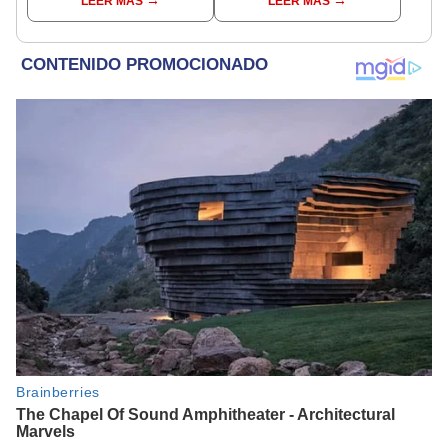
LEER MÁS
LEER MÁS
signo y entérate si te
la famosa astróloga este
espera un día
2025
afortunado