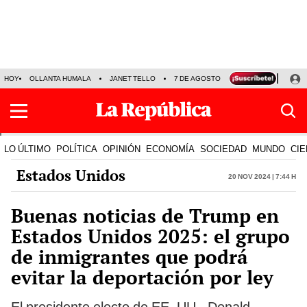
HOY
OLLANTA HUMALA
JANET TELLO
7 DE AGOSTO
TINKA RESULTADOS
LO ÚLTIMO
POLÍTICA
OPINIÓN
ECONOMÍA
SOCIEDAD
MUNDO
CIE
Estados Unidos
20 Nov 2024 | 7:44 h
Buenas noticias de Trump en
Estados Unidos 2025: el grupo
de inmigrantes que podrá
evitar la deportación por ley