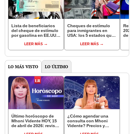
Lista de beneficiarios
Cheques de estímulo
Resid
del cheque de estímulo
para inmigrantes en
2024
por gasolina en EE.UU.:
USA: los 5 estados que
de U
recibirán montos de
ofrecerán apoyo
inmi
LEER MÁS
LEER MÁS
hasta US$3.200
económico ideal para el
la Gr
Black Friday
Esta
LO MÁS VISTO
LO ÚLTIMO
Último horóscopo de
¿Cómo agendar una
Mhoni Vidente HOY, 15
consulta con Mhoni
de abril de 2026: revisa
Vidente? Precios y
las predicciones de tu
formas para contactar a