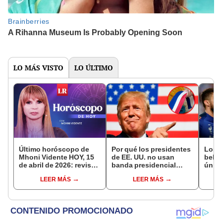
LO MÁS VISTO
LO ÚLTIMO
Último horóscopo de
Por qué los presidentes
Los 
Mhoni Vidente HOY, 15
de EE. UU. no usan
bello
de abril de 2026: revisa
banda presidencial
único
las predicciones de tu
como en Perú, México y
mund
LEER MÁS
LEER MÁS
signo y entérate si te
más países de América
Perú 
espera un día
Latina
afortunado