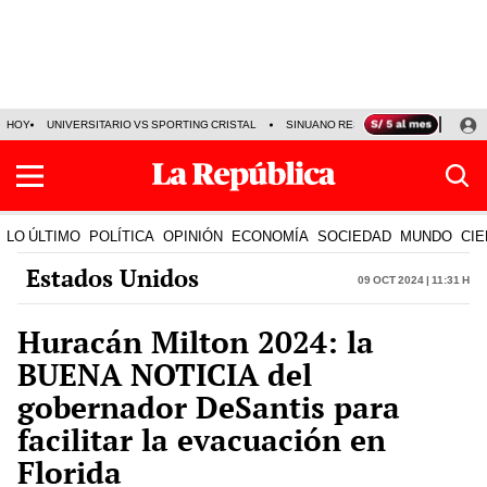
HOY
UNIVERSITARIO VS SPORTING CRISTAL
SINUANO RESULTADOS HOY
CA
LO ÚLTIMO
POLÍTICA
OPINIÓN
ECONOMÍA
SOCIEDAD
MUNDO
CIE
Estados Unidos
09 Oct 2024 | 11:31 h
Huracán Milton 2024: la
BUENA NOTICIA del
gobernador DeSantis para
facilitar la evacuación en
Florida