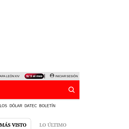
APA LEÓN XIV
NALDY SALDAÑA
INICIAR SESIÓN
LA BELLA LUZ
MAGALY MEDINA
HORÓS
LOS
DÓLAR
DATEC
BOLETÍN
 MÁS VISTO
LO ÚLTIMO