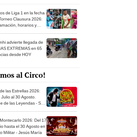
os de Liga 1 en la fecha
 Torneo Clausura 2026:
amación, horarios y
 ver
hi advierte llegada de
IAS EXTREMAS en 65
ncias desde HOY
mos al Circo!
de las Estrellas 2026:
 Julio al 30 Agosto.
e de las Leyendas - San
l
 Montecarlo 2026: Del 17
io hasta el 30 Agosto en
o Militar - Jesús María