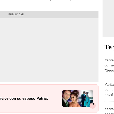
Te 
Yarita
convi
“Seg
enam
Yarita
cumpl
envió
nvive con su esposo Patric:
sabid
Yarit
conci