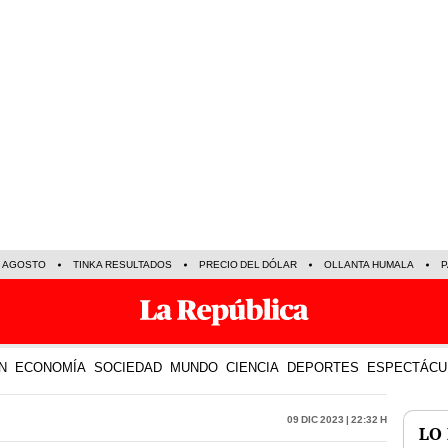
E AGOSTO
TINKA RESULTADOS
PRECIO DEL DÓLAR
OLLANTA HUMALA
P
N
ECONOMÍA
SOCIEDAD
MUNDO
CIENCIA
DEPORTES
ESPECTÁCU
09 Dic 2023 | 22:32 h
LO