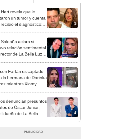
 Hart revela que le
taron un tumor y cuenta
1
recibió el diagnóstico:
res muy fuertes..."
 Saldaña aclara si
vo relación sentimental
2
irector de La Bella Luz
denunciarlo por
ientos: “Me parece muy
rson Farfán es captado
 a la hermana de Darinka
3
ez mientras Xiomy
hiro trabajaba: “Él tiene
”
gos denuncian presuntos
atos de Óscar Junior,
4
del dueño de La Bella
"Humilla a los demás"