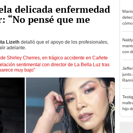
vela delicada enfermedad
Mario
r: “No pensé que me
detec
cómo 
"Dolo
Naldy
ta Lizeth
detalló que el apoyo de los profesionales,
mantu
lir adelante.
con d
de Shirley Cherres, en trágico accidente en Cañete
tras 
tocam
lación sentimental con director de La Bella Luz tras
Jeffe
bajo”
parece muy bajo”
junto
Ramír
Kanas
sus…
Testi
maltr
hijo 
Luz: 