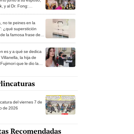
k, y al Dr. Fong:
era al cielo"
, no te peines en la
: ¿qué superstición
de la famosa frase de
nanitos Verdes?
n es y a qué se dedica
Villanella, la hija de
Fujimori que le dio la
 a nivel nacional?
lincaturas
catura del viernes 7 de
o de 2026
tas Recomendadas