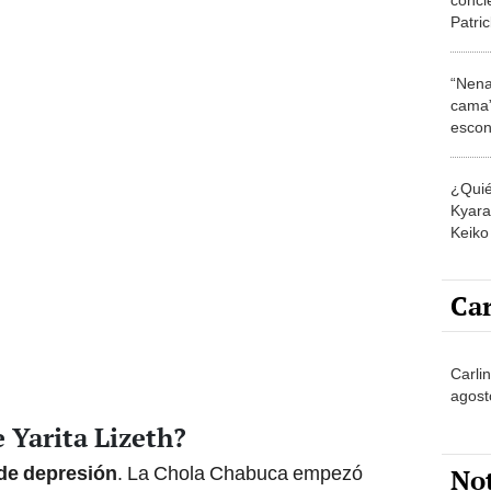
Patric
"Escal
“Nena
cama”
escon
los E
¿Quié
Kyara 
Keiko 
contra
Car
Carlin
agost
 Yarita Lizeth?
 de depresión
. La Chola Chabuca empezó
No