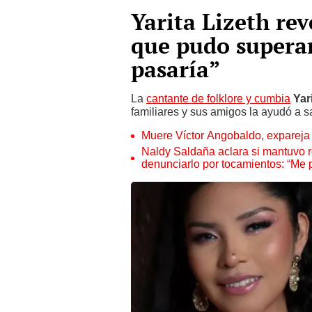
Yarita Lizeth re
que pudo supera
pasaría”
La
cantante de folklore y cumbia
Yari
familiares y sus amigos la ayudó a sa
Muere Víctor Angobaldo, expareja 
Naldy Saldaña aclara si mantuvo re
denunciarlo por tocamientos: “Me 