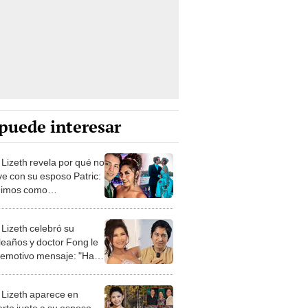
puede interesar
 Lizeth revela por qué no
ve con su esposo Patric:
uimos como
orados”
 Lizeth celebró su
eaños y doctor Fong le
 emotivo mensaje: "Has
o sanar mis heridas"
a Lizeth aparece en
erto junto a su esposo,