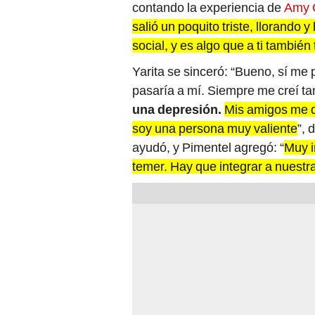
contando la experiencia de
Amy G
salió un poquito triste, llorando
social, y es algo que a ti también
Yarita se sinceró: “Bueno, sí me
pasaría a mí. Siempre me creí ta
una depresión.
Mis amigos me d
soy una persona muy valiente
”, 
ayudó, y Pimentel agregó: “
Muy i
temer. Hay que integrar a nuestra