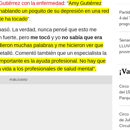
utiérrez con la enfermedad
: "
Amy Gutiérrez
 y hablando un poquito de su depresión en una red
Partid
4 del
 te ha tocado
”.
progr
 pasó. La verdad, nunca pensé que esto me
dónde
n fuerte, pero
me tocó
y yo
no sabía que era
Senam
ieron muchas palabras y me hicieron ver que
LLUV
provi
detalló. Comentó también que un especialista la
mportante es la ayuda profesional. No hay que
 vida a los profesionales de salud mental”.
¡Va
Circo 
del 15
Parqu
Migue
Circo
de Jul
Círcul