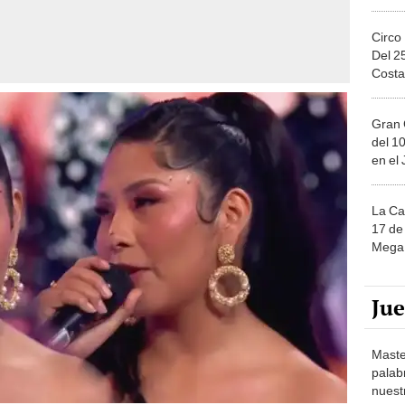
Circo
Del 2
Costa
Gran 
del 10
en el
La Ca
17 de 
Mega 
Ju
Maste
palab
nuest