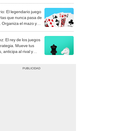
rio: El legendario juego
rtas que nunca pasa de
 Organiza el mazo y
stra tu habilidad.
z: El rey de los juegos
trategia. Mueve tus
, anticipa al rival y
gue el jaque mate.