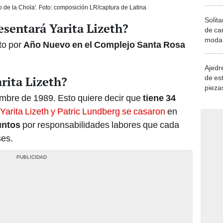
zo de la Chola'. Foto: composición LR/captura de Latina
Solita
sentará Yarita Lizeth?
de ca
moda.
to por
Año Nuevo en el Complejo Santa Rosa
demue
Ajedre
de es
rita Lizeth?
piezas
iembre de 1989. Esto quiere decir que
tiene 34
consi
Yarita Lizeth y Patric Lundberg se casaron
en
untos
por responsabilidades labores que cada
ses.