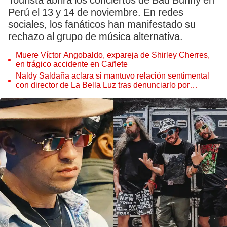
Tourista abrirá los conciertos de Bad Bunny en
Perú el 13 y 14 de noviembre. En redes
sociales, los fanáticos han manifestado su
rechazo al grupo de música alternativa.
Muere Víctor Angobaldo, expareja de Shirley Cherres,
en trágico accidente en Cañete
Naldy Saldaña aclara si mantuvo relación sentimental
con director de La Bella Luz tras denunciarlo por
tocamientos: “Me parece muy bajo”