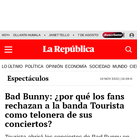
HOY
OLLANTA HUMALA
JANET TELLO
7 DE AGOSTO
TINKA RESULTADOS
LO ÚLTIMO
POLÍTICA
OPINIÓN
ECONOMÍA
SOCIEDAD
MUNDO
CIE
Espectáculos
10 Nov 2022 | 16:08 h
Bad Bunny: ¿por qué los fans
rechazan a la banda Tourista
como telonera de sus
conciertos?