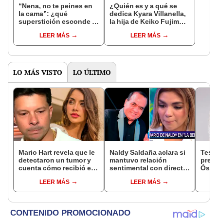
“Nena, no te peines en
¿Quién es y a qué se
la cama”: ¿qué
dedica Kyara Villanella,
superstición esconde la
la hija de Keiko Fujimori
famosa frase de los
que le dio la contra a
LEER MÁS
LEER MÁS
Enanitos Verdes?
nivel nacional?
LO MÁS VISTO
LO ÚLTIMO
Mario Hart revela que le
Naldy Saldaña aclara si
Test
detectaron un tumor y
mantuvo relación
presu
cuenta cómo recibió el
sentimental con director
Óscar
diagnóstico: "Dolores
de La Bella Luz tras
dueño
LEER MÁS
LEER MÁS
muy fuertes..."
denunciarlo por
"Humi
tocamientos: “Me
parece muy bajo”