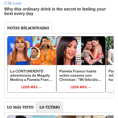
NOTAS RELACIONADAS
La CONTUNDENTE
Pamela Franco habla
Pamel
advertencia de Magaly
sobre casarse con
relac
Medina a Pamela Franco
Christian: "Mi felicidad
ha c
sobre Christian tras
no gira alrededor de un
razó
LEER MÁS
LEER MÁS
pedirle anillo de
anillo"
luch
compromiso
LO MÁS VISTO
LO ÚLTIMO