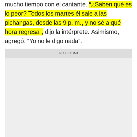
mucho tiempo con el cantante.
“¿Saben qué es
lo peor? Todos los martes él sale a las
pichangas, desde las 9 p. m., y no sé a qué
hora regresa”,
dijo la intérprete. Asimismo,
agregó: “Yo no le digo nada”.