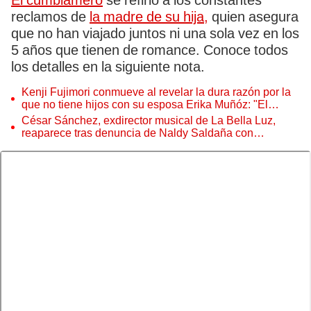
El cumbiamero
se refirió a los constantes
reclamos de
la madre de su hija,
quien asegura
que no han viajado juntos ni una sola vez en los
5 años que tienen de romance. Conoce todos
los detalles en la siguiente nota.
Kenji Fujimori conmueve al revelar la dura razón por la
que no tiene hijos con su esposa Erika Muñóz: "El
proceso judicial"
César Sánchez, exdirector musical de La Bella Luz,
reaparece tras denuncia de Naldy Saldaña con
polémico pedido