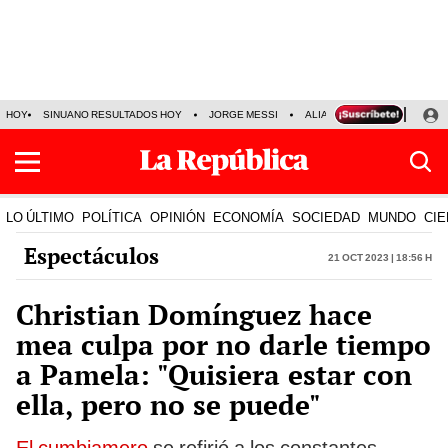
HOY
SINUANO RESULTADOS HOY
JORGE MESSI
ALIANZA LIMA VS SPORT BO
LO ÚLTIMO
POLÍTICA
OPINIÓN
ECONOMÍA
SOCIEDAD
MUNDO
CIE
Espectáculos
21 Oct 2023 | 18:56 h
Christian Domínguez hace
mea culpa por no darle tiempo
a Pamela: "Quisiera estar con
ella, pero no se puede"