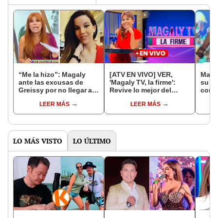
“Me la hizo”: Magaly
[ATV EN VIVO] VER,
Maga
ante las excusas de
'Magaly TV, la firme':
su si
Greissy por no llegar a
Revive lo mejor del
con J
Perú pese a que le pidió
programa
“Yo n
LEER MÁS
LEER MÁS
boletos
firme
LO MÁS VISTO
LO ÚLTIMO