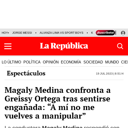
HOY
JORGE MESSI
ALIANZA LIMA VS SPORT BOYS
KENJI FUJIMORI
PRE
LO ÚLTIMO
POLÍTICA
OPINIÓN
ECONOMÍA
SOCIEDAD
MUNDO
CIE
Espectáculos
19 Jul 2023 | 8:51 h
Magaly Medina confronta a
Greissy Ortega tras sentirse
engañada: “A mí no me
vuelves a manipular”