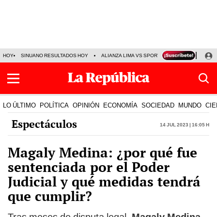
HOY
SINUANO RESULTADOS HOY
ALIANZA LIMA VS SPORT BOYS
JORGE MES
LO ÚLTIMO
POLÍTICA
OPINIÓN
ECONOMÍA
SOCIEDAD
MUNDO
CIE
Espectáculos
14 Jul 2023 | 16:05 h
Magaly Medina: ¿por qué fue
sentenciada por el Poder
Judicial y qué medidas tendrá
que cumplir?