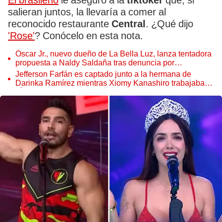
El brasileño
le aseguró a la
tiktoker
que, si
salieran juntos, la llevaría a comer al
reconocido restaurante
Central
. ¿Qué dijo
'Rose'
? Conócelo en esta nota.
Óscar Jr., nuevo dueño de La Bella Luz, lanza tentadora
propuesta a Naldy Saldaña tras denuncia por
tocamientos
Jefferson Farfán es captado junto a la hermana de
Darinka Ramírez mientras Xiomy Kanashiro trabajaba:
“Él tiene sus…”