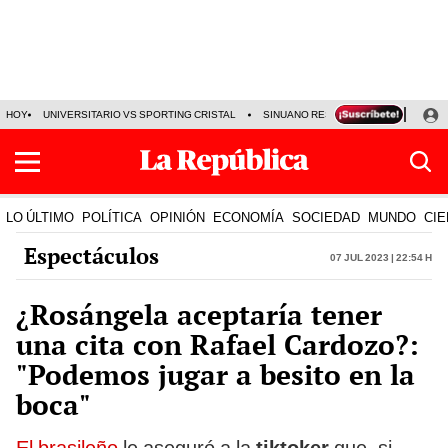
HOY
UNIVERSITARIO VS SPORTING CRISTAL
SINUANO RESULTADOS HOY
CA
LO ÚLTIMO
POLÍTICA
OPINIÓN
ECONOMÍA
SOCIEDAD
MUNDO
CIE
Espectáculos
07 Jul 2023 | 22:54 h
¿Rosángela aceptaría tener
una cita con Rafael Cardozo?:
"Podemos jugar a besito en la
boca"