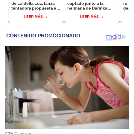
de La Bella Luz, lanza
captado junto a la
rompe
tentadora propuesta a
hermana de Darinka
denu
Naldy Saldaña tras
Ramírez mientras Xiomy
exdir
LEER MÁS
LEER MÁS
denuncia por
Kanashiro trabajaba: “Él
Luz: 
tocamientos: “Va a
tiene sus…”
apoy
haber otro tipo de ley”