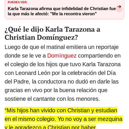
PUEDES VER:
Karla Tarazona afirma que infidelidad de Christian fue
la que más le afectó: "Me la recontra vieron"
¿Qué le dijo Karla Tarazona a
Christian Domínguez?
Luego de que el matinal emitiera un reportaje
donde se le ve a
Domínguez
compartiendo en
el colegio de los hijos que tuvo Karla Tarazona
con Leonard León por la celebración del Día
del Padre, la conductora no dudó en darle las
gracias en vivo por la buena relación que
sostiene el cantante con los menores.
“Mis hijos han vivido con Christian y estudian
en el mismo colegio. Yo no voy a ser mezquina
y le agradezco a Christian por haber