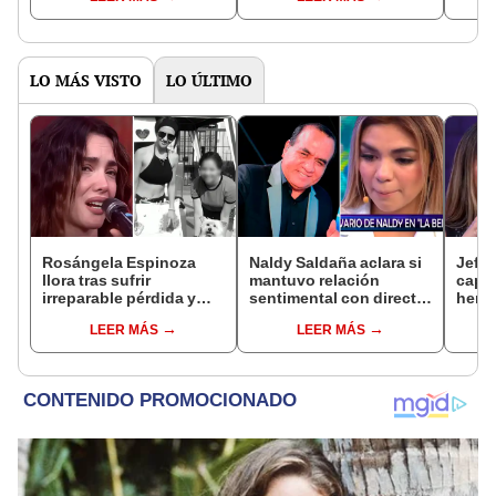
recontra vieron"
con Melissa”
gusa
LO MÁS VISTO
LO ÚLTIMO
Rosángela Espinoza
Naldy Saldaña aclara si
Jeffe
llora tras sufrir
mantuvo relación
capta
irreparable pérdida y
sentimental con director
herm
comparte desgarrador
de La Bella Luz tras
Ramí
LEER MÁS
LEER MÁS
mensaje: "Descansa en
denunciarlo por
Kanas
paz, mi bebé"
tocamientos: “Me
tien
parece muy bajo”