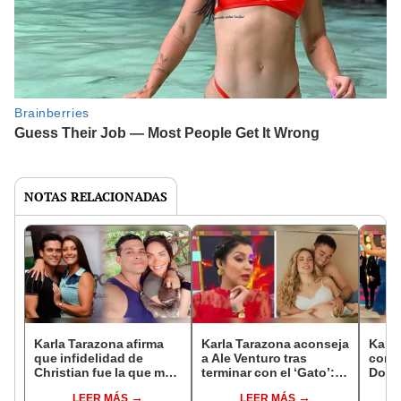
NOTAS RELACIONADAS
Karla Tarazona afirma
Karla Tarazona aconseja
Karla
que infidelidad de
a Ale Venturo tras
con C
Christian fue la que más
terminar con el ‘Gato’:
Domí
le afectó: "Me la
“Siéntate y conversa
furor 
LEER MÁS
LEER MÁS