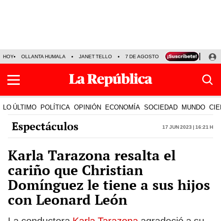
HOY
OLLANTA HUMALA
JANET TELLO
7 DE AGOSTO
TINKA RESULTADOS
LO ÚLTIMO
POLÍTICA
OPINIÓN
ECONOMÍA
SOCIEDAD
MUNDO
CIE
Espectáculos
17 Jun 2023 | 16:21 h
Karla Tarazona resalta el
cariño que Christian
Domínguez le tiene a sus hijos
con Leonard León