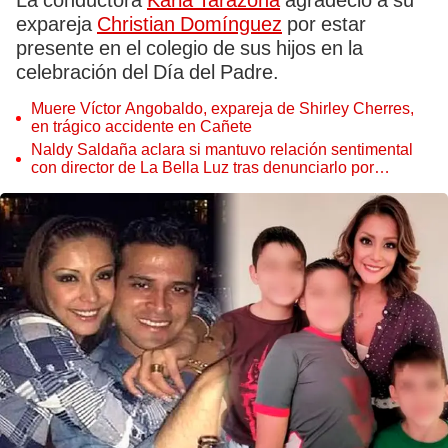
La conductora
Karla Tarazona
agradeció a su
expareja
Christian Domínguez
por estar
presente en el colegio de sus hijos en la
celebración del Día del Padre.
Muere Víctor Angobaldo, expareja de Shirley Cherres,
en trágico accidente en Cañete
Naldy Saldaña aclara si mantuvo relación sentimental
con director de La Bella Luz tras denunciarlo por
tocamientos: “Me parece muy bajo”