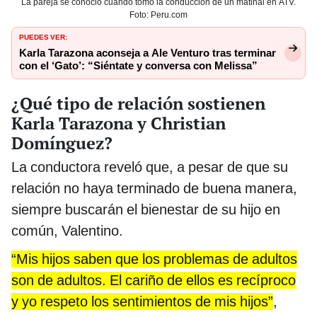
La pareja se conoció cuando tomó la conducción de un matinal en ATV.
Foto: Peru.com
PUEDES VER:
Karla Tarazona aconseja a Ale Venturo tras terminar
con el ‘Gato’: “Siéntate y conversa con Melissa”
¿Qué tipo de relación sostienen
Karla Tarazona y Christian
Domínguez?
La conductora reveló que, a pesar de que su
relación no haya terminado de buena manera,
siempre buscarán el bienestar de su hijo en
común, Valentino.
“Mis hijos saben que los problemas de adultos
son de adultos. El cariño de ellos es recíproco
y yo respeto los sentimientos de mis hijos”
,