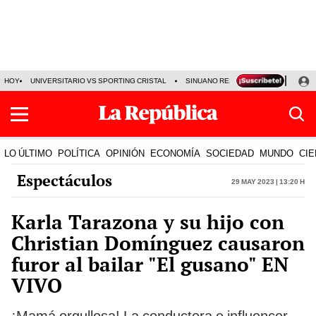
HOY
UNIVERSITARIO VS SPORTING CRISTAL
SINUANO RESULTADOS HOY
CA
LO ÚLTIMO
POLÍTICA
OPINIÓN
ECONOMÍA
SOCIEDAD
MUNDO
CIE
Espectáculos
29 May 2023 | 13:20 h
Karla Tarazona y su hijo con
Christian Domínguez causaron
furor al bailar "El gusano" EN
VIVO