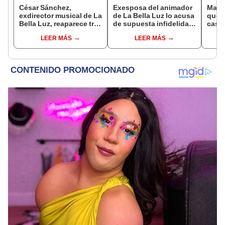
César Sánchez,
Exesposa del animador
Mario
exdirector musical de La
de La Bella Luz lo acusa
qué n
Bella Luz, reaparece tras
de supuesta infidelidad
casa
denuncia de Naldy
con Naldy Saldaña y
Rivad
LEER MÁS
LEER MÁS
Saldaña con polémico
expone chats
anula
pedido: "Pido respetar
matri
la presunción de
se di
inocencia"