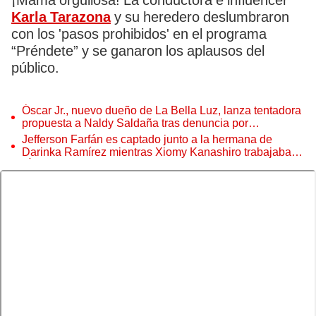
¡Mamá orgullosa! La conductora e influencer
Karla Tarazona
y su heredero deslumbraron
con los 'pasos prohibidos' en el programa
“Préndete” y se ganaron los aplausos del
público.
Óscar Jr., nuevo dueño de La Bella Luz, lanza tentadora
propuesta a Naldy Saldaña tras denuncia por
tocamientos
Jefferson Farfán es captado junto a la hermana de
Darinka Ramírez mientras Xiomy Kanashiro trabajaba:
“Él tiene sus…”