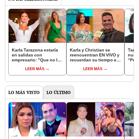
Karla Tarazona estaría
Karla y Christian se
Taraz
en salidas con
reencuentran EN VIVO y
nueva
empresario: "Que no les
recuerdan su tiempo en
“Pens
sorprenda si me ven con
"Hola a todos": "Con
con m
LEER MÁS
LEER MÁS
alguien"
mucho cariño"
comp
LO MÁS VISTO
LO ÚLTIMO