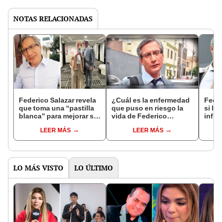
NOTAS RELACIONADAS
Federico Salazar revela
¿Cuál es la enfermedad
Feder
que toma una “pastilla
que puso en riesgo la
si le
blanca” para mejorar su
vida de Federico
infid
rendimiento sexual
Salazar?
Katia
LEER MÁS
LEER MÁS
altur
LO MÁS VISTO
LO ÚLTIMO