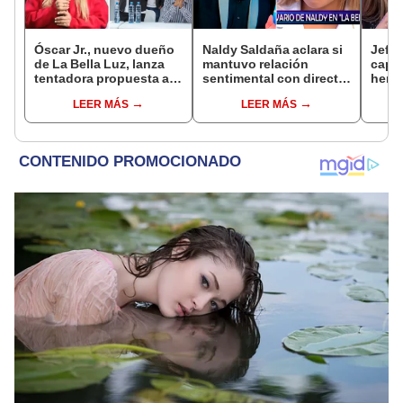
Óscar Jr., nuevo dueño
Naldy Saldaña aclara si
Jeffe
de La Bella Luz, lanza
mantuvo relación
capta
tentadora propuesta a
sentimental con director
herm
Naldy Saldaña tras
de La Bella Luz tras
Ramí
LEER MÁS
LEER MÁS
denuncia por
denunciarlo por
Kanas
tocamientos: “Va a
tocamientos: “Me
tien
haber otro tipo de ley”
parece muy bajo”