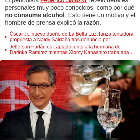
El periodista
Federico Salazar
reveló detalles
personales muy poco conocidos, como por qué
no
consume alcohol
. Esto tiene un motivo y el
hombre de prensa explicó la razón.
Óscar Jr., nuevo dueño de La Bella Luz, lanza tentadora
propuesta a Naldy Saldaña tras denuncia por
tocamientos
Jefferson Farfán es captado junto a la hermana de
Darinka Ramírez mientras Xiomy Kanashiro trabajaba:
“Él tiene sus…”