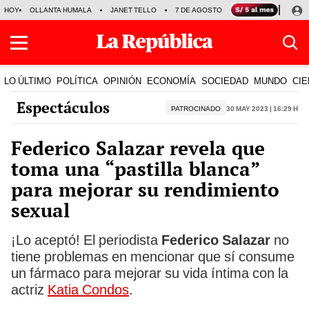
HOY
OLLANTA HUMALA
JANET TELLO
7 DE AGOSTO
TINKA RESULTADOS
LO ÚLTIMO
POLÍTICA
OPINIÓN
ECONOMÍA
SOCIEDAD
MUNDO
CIE
Espectáculos
PATROCINADO
30 May 2023 | 16:29 h
Federico Salazar revela que
toma una “pastilla blanca”
para mejorar su rendimiento
sexual
¡Lo aceptó! El periodista
Federico Salazar
no
tiene problemas en mencionar que sí consume
un fármaco para mejorar su vida íntima con la
actriz
Katia Condos
.