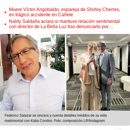
Muere Víctor Angobaldo, expareja de Shirley Cherres,
en trágico accidente en Cañete
Naldy Saldaña aclara si mantuvo relación sentimental
con director de La Bella Luz tras denunciarlo por
tocamientos: “Me parece muy bajo”
Federico Salazar se sincera y cuenta detalles inéditos de su vida
matrimonial con Katia Condos. Foto: composición LR/Instagram