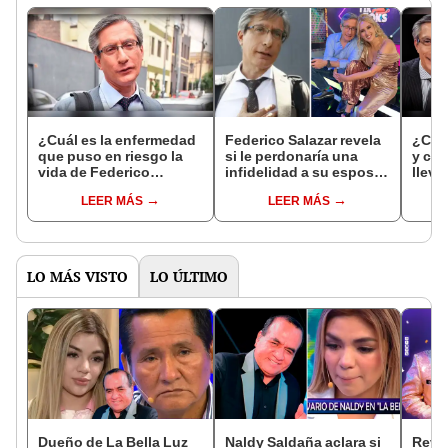
¿Cuál es la enfermedad
Federico Salazar revela
¿Cuá
que puso en riesgo la
si le perdonaría una
y cuá
vida de Federico
infidelidad a su esposa,
lleva
Salazar?
Katia Condos: “A estas
telev
LEER MÁS
LEER MÁS
alturas”
Lina
LO MÁS VISTO
LO ÚLTIMO
Dueño de La Bella Luz
Naldy Saldaña aclara si
Reve