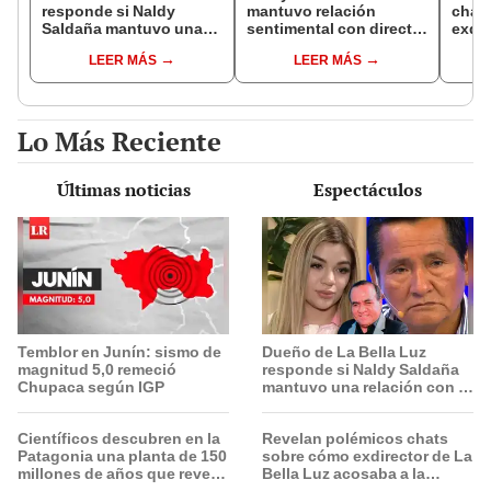
responde si Naldy
mantuvo relación
chat
Saldaña mantuvo una
sentimental con director
exdir
relación con el
de La Bella Luz tras
Luz a
LEER MÁS
LEER MÁS
exdirector musical: “No
denunciarlo por
canta
me consta”
tocamientos: “Me
Salaz
parece muy bajo”
espe
Lo Más Reciente
Últimas noticias
Espectáculos
Temblor en Junín: sismo de
Dueño de La Bella Luz
magnitud 5,0 remeció
responde si Naldy Saldaña
Chupaca según IGP
mantuvo una relación con el
exdirector musical: “No me
consta”
Científicos descubren en la
Revelan polémicos chats
Patagonia una planta de 150
sobre cómo exdirector de La
millones de años que revela
Bella Luz acosaba a la