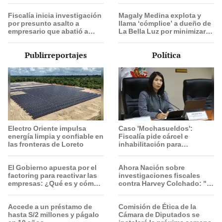
cómo eran los bosques del
cantante Claudia Salazar:
Jurásico
“¿Vienes?, te espero”
Fiscalía inicia investigación
Magaly Medina explota y
por presunto asalto a
llama ‘cómplice’ a dueño de
empresario que abatió a
La Bella Luz por minimizar
delincuente en San Martín
acusaciones de Naldy
de Porres
Saldaña contra César
Publirreportajes
Política
Sánchez: “No le interesaba”
Electro Oriente impulsa
Caso 'Mochasueldos':
energía limpia y confiable en
Fiscalía pide cárcel e
las fronteras de Loreto
inhabilitación para
excongresista fujimorista
María Cordero Jon Tay
El Gobierno apuesta por el
Ahora Nación sobre
factoring para reactivar las
investigaciones fiscales
empresas: ¿Qué es y cómo
contra Harvey Colchado: "El
funciona?
Ministerio Público no puede
ser utilizado políticamente"
Accede a un préstamo de
Comisión de Ética de la
hasta S/2 millones y págalo
Cámara de Diputados se