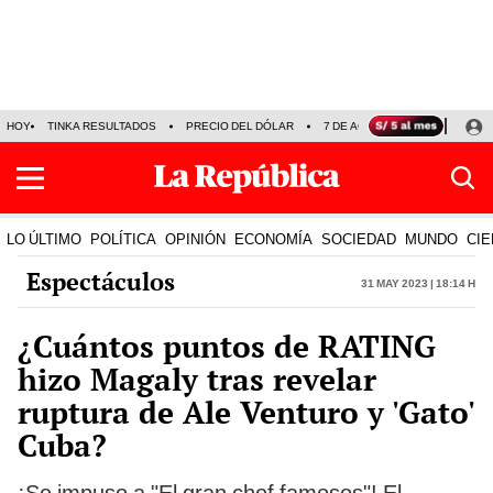
HOY
TINKA RESULTADOS
PRECIO DEL DÓLAR
7 DE AGOSTO
OLLANTA H
LO ÚLTIMO
POLÍTICA
OPINIÓN
ECONOMÍA
SOCIEDAD
MUNDO
CIE
Espectáculos
31 May 2023 | 18:14 h
¿Cuántos puntos de RATING
hizo Magaly tras revelar
ruptura de Ale Venturo y 'Gato'
Cuba?