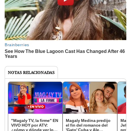
NOTAS RELACIONADAS
"Magaly TV, la firme" EN
Magaly Medina predijo
Magal
VIVO HOY por ATV:
el fin del romance del
Jeffe
¿cómo y dónde ver lo
'Gato' Cuba y Ale
prog