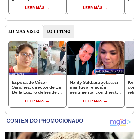
mejor del programa de
Venturo: “No te quedas
resp
LEER MÁS
LEER MÁS
Magaly?
con el clavo”
dema
Mejía
LO MÁS VISTO
LO ÚLTIMO
Esposa de César
Naldy Saldaña aclara si
Kenji
Sánchez, director de La
mantuvo relación
cómo 
Bella Luz, lo defiende y
sentimental con director
relac
asegura que él confesó
de La Bella Luz tras
Fujim
LEER MÁS
LEER MÁS
relación clandestina
denunciarlo por
ausen
con Naldy Saldaña:
tocamientos: “Me
event
"Hace dos años"
parece muy bajo”
Érika