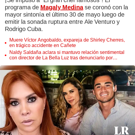
¡Se impuso a "El gran chef famosos"! El
programa de
Magaly Medina
se coronó con la
mayor sintonía el último 30 de mayo luego de
emitir la sonada ruptura entre Ale Venturo y
Rodrigo Cuba.
Muere Víctor Angobaldo, expareja de Shirley Cherres,
en trágico accidente en Cañete
Naldy Saldaña aclara si mantuvo relación sentimental
con director de La Bella Luz tras denunciarlo por
tocamientos: “Me parece muy bajo”