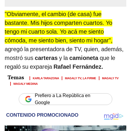
"Obviamente, el cambio (de casa) fue
bastante. Mis hijos comparten cuartos. Yo
tengo mi cuarto sola. Yo acá me siento
cómoda, me siento bien, siento mi hogar",
agregó la presentadora de TV, quien, además,
mostró sus
carteras
y la
camioneta
que le
regaló su expareja
Rafael Fernández.
KARLA TARAZONA
MAGALY TV, LA FIRME
MAGALY TV
MAGALY MEDINA
Prefiero a La República en
Google