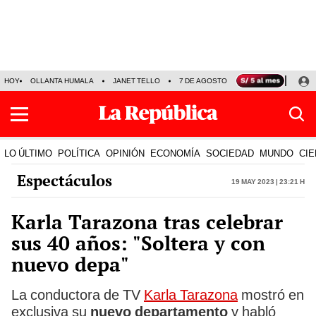
HOY
OLLANTA HUMALA
JANET TELLO
7 DE AGOSTO
TINKA RESULTADOS
LO ÚLTIMO
POLÍTICA
OPINIÓN
ECONOMÍA
SOCIEDAD
MUNDO
CIE
Espectáculos
19 May 2023 | 23:21 h
Karla Tarazona tras celebrar
sus 40 años: "Soltera y con
nuevo depa"
La conductora de TV
Karla Tarazona
mostró en
exclusiva su
nuevo departamento
y habló