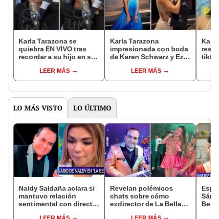
Karla Tarazona se
Karla Tarazona
Karla
quiebra EN VIVO tras
impresionada con boda
respa
recordar a su hijo en su
de Karen Schwarz y Ezio
tikto
cumpleaños
Oliva: “¡Ay, qué lindos!”
vivo
LEER MÁS
LEER MÁS
LO MÁS VISTO
LO ÚLTIMO
Naldy Saldaña aclara si
Revelan polémicos
Espo
mantuvo relación
chats sobre cómo
Sánch
sentimental con director
exdirector de La Bella
Bella
de La Bella Luz tras
Luz acosaba a la
asegu
LEER MÁS
LEER MÁS