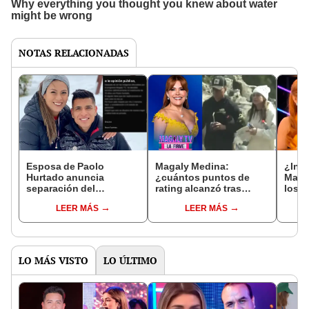
NOTAS RELACIONADAS
Esposa de Paolo
Magaly Medina:
¿Indi
Hurtado anuncia
¿cuántos puntos de
Maga
separación del
rating alcanzó tras
los 
futbolista tras AMPAY
ampay de Paolo Hurtado
prog
LEER MÁS
LEER MÁS
con Jossmery Toledo
y Jossmery?
cualq
LO MÁS VISTO
LO ÚLTIMO