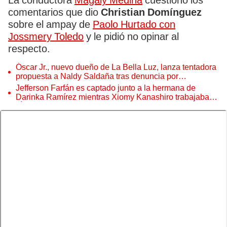
La conductora
Magaly Medina
cuestionó los
comentarios que dio
Christian Domínguez
sobre el ampay de
Paolo Hurtado con
Jossmery Toledo
y le pidió no opinar al
respecto.
Óscar Jr., nuevo dueño de La Bella Luz, lanza tentadora
propuesta a Naldy Saldaña tras denuncia por
tocamientos
Jefferson Farfán es captado junto a la hermana de
Darinka Ramírez mientras Xiomy Kanashiro trabajaba:
“Él tiene sus…”