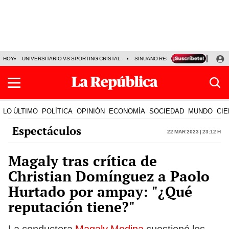
HOY
UNIVERSITARIO VS SPORTING CRISTAL
SINUANO RESULTADOS HOY
CA
LO ÚLTIMO
POLÍTICA
OPINIÓN
ECONOMÍA
SOCIEDAD
MUNDO
CIE
Espectáculos
22 Mar 2023 | 23:12 h
Magaly tras crítica de
Christian Domínguez a Paolo
Hurtado por ampay: "¿Qué
reputación tiene?"