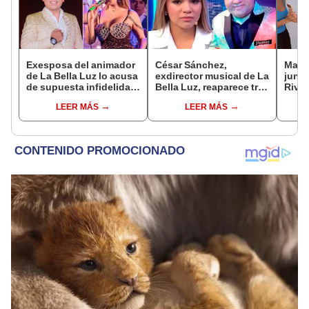
Exesposa del animador
César Sánchez,
Mario
de La Bella Luz lo acusa
exdirector musical de La
junto
de supuesta infidelidad
Bella Luz, reaparece tras
Rivad
con Naldy Saldaña y
denuncia de Naldy
el di
LEER MÁS
LEER MÁS
expone chats
Saldaña con polémico
sepa
pedido: "Pido respetar
siemp
la presunción de
inocencia"