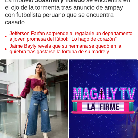
La modelo
Jossmery Toledo
se encuentra en
el ojo de la tormenta tras anuncio de ampay
con futbolista peruano que se encuentra
casado.
Jefferson Farfán sorprende al regalarle un departamento
a joven promesa del fútbol: "Lo hago de corazón"
Jaime Bayly revela que su hermana se quedó en la
quiebra tras gastarse la fortuna de su madre y
denunciarla: "Pedía más"