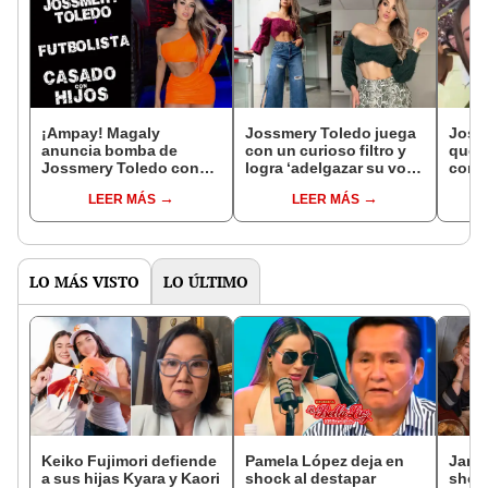
¡Ampay! Magaly
Jossmery Toledo juega
Joss
anuncia bomba de
con un curioso filtro y
queda
Jossmery Toledo con
logra ‘adelgazar su voz’:
conc
futbolista casado que
“¡Regresó!”
Sant
LEER MÁS
LEER MÁS
fue al mundial
que l
LO MÁS VISTO
LO ÚLTIMO
Keiko Fujimori defiende
Pamela López deja en
Janet
a sus hijas Kyara y Kaori
shock al destapar
shock