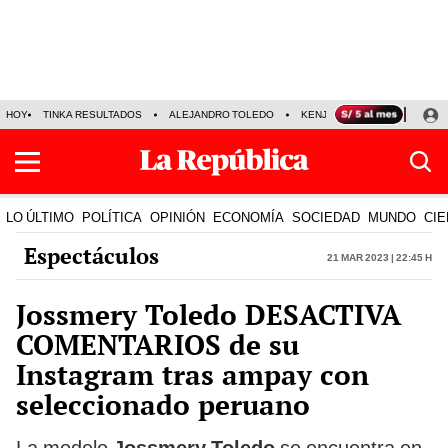
HOY
TINKA RESULTADOS
ALEJANDRO TOLEDO
KENJI FUJIMORI
PRECIO
LO ÚLTIMO
POLÍTICA
OPINIÓN
ECONOMÍA
SOCIEDAD
MUNDO
CIE
Espectáculos
21 Mar 2023 | 22:45 h
Jossmery Toledo DESACTIVA
COMENTARIOS de su
Instagram tras ampay con
seleccionado peruano