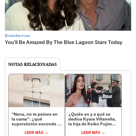
NOTAS RELACIONADAS
“Nena, no te peines en
¿Quién es y a qué se
la cama”: ¿qué
dedica Kyara Villanella,
superstición esconde la
la hija de Keiko Fujimori
famosa frase de los
que le dio la contra a
LEER MÁS
LEER MÁS
Enanitos Verdes?
nivel nacional?