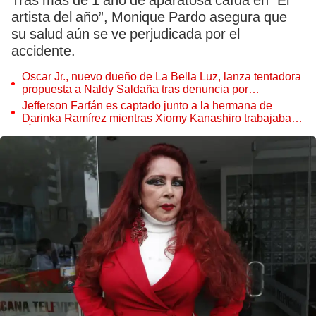
Tras más de 1 año de aparatosa caída en “El
artista del año”, Monique Pardo asegura que
su salud aún se ve perjudicada por el
accidente.
Óscar Jr., nuevo dueño de La Bella Luz, lanza tentadora
propuesta a Naldy Saldaña tras denuncia por
tocamientos
Jefferson Farfán es captado junto a la hermana de
Darinka Ramírez mientras Xiomy Kanashiro trabajaba:
“Él tiene sus…”