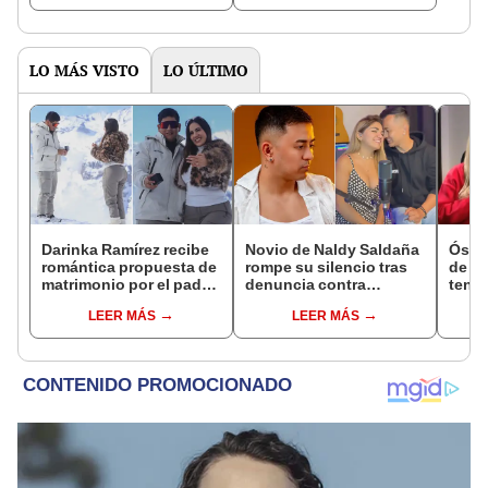
LO MÁS VISTO
LO ÚLTIMO
Darinka Ramírez recibe
Novio de Naldy Saldaña
Óscar
romántica propuesta de
rompe su silencio tras
de La
matrimonio por el padre
denuncia contra
tenta
de su hija: "Entre
exdirector de La Bella
Naldy
LEER MÁS
LEER MÁS
nervios, lágrimas y
Luz: "Tiene todo mi
denu
muchísima felicidad"
apoyo"
tocam
haber