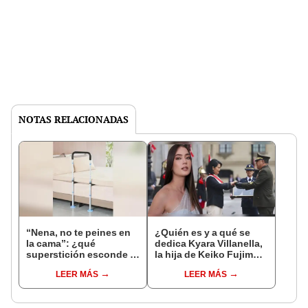
NOTAS RELACIONADAS
“Nena, no te peines en
¿Quién es y a qué se
la cama”: ¿qué
dedica Kyara Villanella,
superstición esconde la
la hija de Keiko Fujimori
famosa frase de los
que le dio la contra a
LEER MÁS
LEER MÁS
Enanitos Verdes?
nivel nacional?