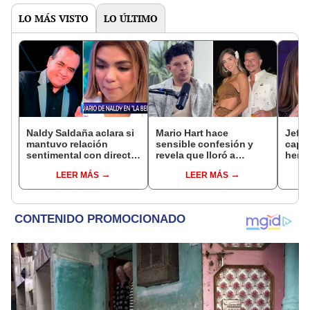
LO MÁS VISTO
LO ÚLTIMO
Naldy Saldaña aclara si
Mario Hart hace
Jeffe
mantuvo relación
sensible confesión y
capta
sentimental con director
revela que lloró a
herm
de La Bella Luz tras
escondidas por
Ramí
LEER MÁS
LEER MÁS
denunciarlo por
separación de Korina
Kanas
tocamientos: “Me
Rivadeneira: "Sufrí
tien
parece muy bajo”
mucho. Ella no me ha
visto"