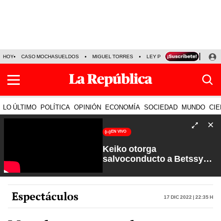
HOY
CASO MOCHASUELDOS
MIGUEL TORRES
LEY PULPÍN
PRECIO DEL
LO ÚLTIMO
POLÍTICA
OPINIÓN
ECONOMÍA
SOCIEDAD
MUNDO
CIE
EN VIVO
Keiko otorga
salvoconducto a Betssy
Chávez y renuevan
Petroperú | Sin Guion con
Rosa María Palacios
Espectáculos
17 Dic 2022 | 22:35 h