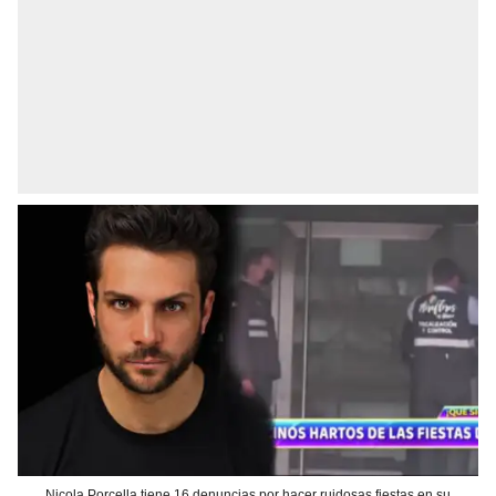
Nicola Porcella tiene 16 denuncias por hacer ruidosas fiestas en su