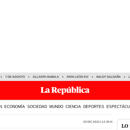
7 DE AGOSTO
OLLANTA HUMALA
PAPA LEÓN XIV
NALDY SALDAÑA
N
ECONOMÍA
SOCIEDAD
MUNDO
CIENCIA
DEPORTES
ESPECTÁCU
20 Dic 2022 | 12:35 h
LO