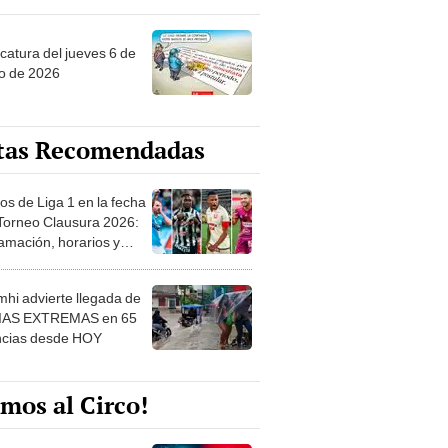
ncatura del jueves 6 de
o de 2026
tas Recomendadas
os de Liga 1 en la fecha
 Torneo Clausura 2026:
amación, horarios y
 ver
hi advierte llegada de
IAS EXTREMAS en 65
ncias desde HOY
mos al Circo!