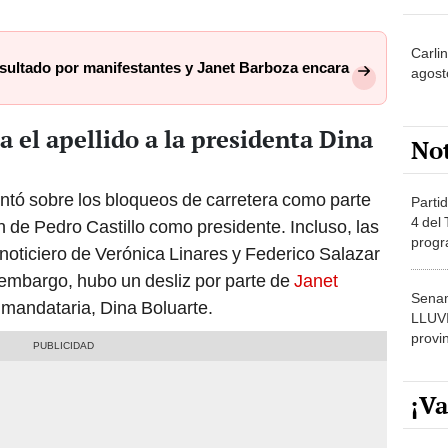
Carli
sultado por manifestantes y Janet Barboza encara
agost
 el apellido a la presidenta Dina
No
tó sobre los bloqueos de carretera como parte
Partid
4 del
ón de Pedro Castillo como presidente. Incluso, las
progr
noticiero de Verónica Linares y Federico Salazar
dónde
 embargo, hubo un desliz por parte de
Janet
Senam
l mandataria, Dina Boluarte.
LLUV
provi
¡Va