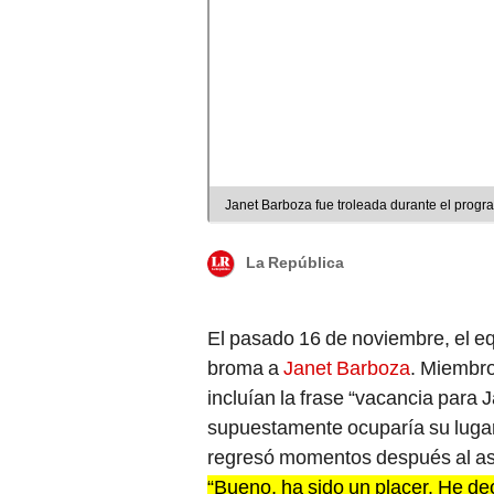
Janet Barboza fue troleada durante el progr
La República
El pasado 16 de noviembre, el e
broma a
Janet Barboza
. Miembro
incluían la frase “vacancia para 
supuestamente ocuparía su lugar. 
regresó momentos después al ase
“Bueno, ha sido un placer. He de