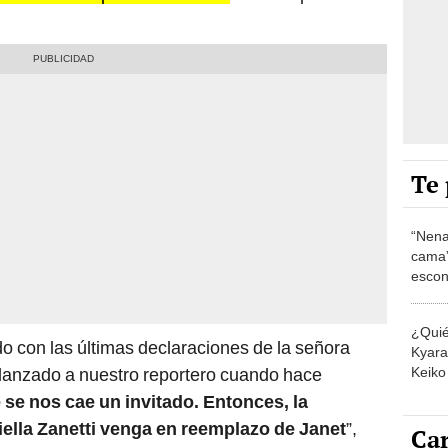
Te 
“Nena
cama”
escon
los E
¿Quié
o con las últimas declaraciones de la señora
Kyara 
Keiko 
 lanzado a nuestro reportero cuando hace
contra
 se nos cae un invitado. Entonces, la
ella Zanetti venga en reemplazo de Janet
”,
Car