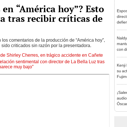
 en “América hoy”? Esto
Espos
a tras recibir críticas de
direct
defie
confe
con N
Naldy
dos a
los comentarios de la producción de “América hoy”,
mantu
ido criticados sin razón por la presentadora.
con d
de Shirley Cherres, en trágico accidente en Cañete
tras 
tocam
lación sentimental con director de La Bella Luz tras
Kenji
bajo”
parece muy bajo”
su ac
Fujim
los ev
Érika,
¡Sale
audio
Óscar
Bella
tras 
music