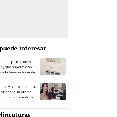
puede interesar
, no te peines en la
: ¿qué superstición
de la famosa frase de
nanitos Verdes?
n es y a qué se dedica
Villanella, la hija de
Fujimori que le dio la
 a nivel nacional?
lincaturas