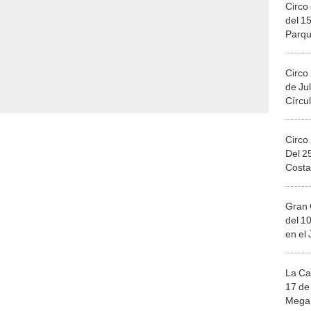
Circo 
del 15
Parqu
Migue
Circo
de Jul
Círcul
Circo
Del 2
Costa
Gran 
del 10
en el
La Ca
17 de 
Mega 