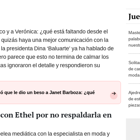
Ju
co y a Verónica: ¿qué está faltando desde el
Maste
palab
e quizás haya una mejor comunicación con la
nuest
 la presidenta Dina ‘Baluarte’ ya ha hablado de
pero parece que esto no termina de calmar los
Solita
as ignoraron el detalle y respondieron su
de ca
moda.
demue
ló que le dio un beso a Janet Barboza: ¿qué
Ajedre
de es
piezas
consi
con Ethel por no respaldarla en
elea mediática con la especialista en moda y