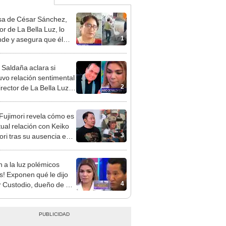
a de César Sánchez,
or de La Bella Luz, lo
1
nde y asegura que él
só relación clandestina
aldy Saldaña: "Hace
 Saldaña aclara si
ños"
vo relación sentimental
2
irector de La Bella Luz
denunciarlo por
ientos: “Me parece muy
 Fujimori revela cómo es
tual relación con Keiko
3
ori tras su ausencia en
entos: "Mi familia es
 mi suegra..."
n a la luz polémicos
s! Exponen qué le dijo
4
 Custodio, dueño de La
 Luz, a Naldy Saldaña
denunciar a director
al