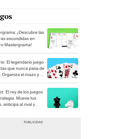
egos
rgrama: ¡Descubre las
ras escondidas en
ro Mastergrama!
rio: El legendario juego
rtas que nunca pasa de
 Organiza el mazo y
stra tu habilidad.
z: El rey de los juegos
trategia. Mueve tus
, anticipa al rival y
gue el jaque mate.