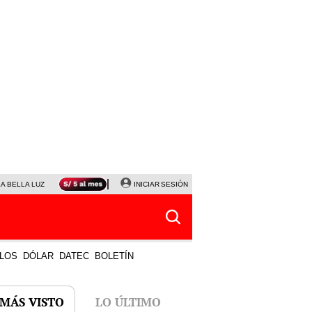
LA BELLA LUZ
MAGALY MEDINA
INICIAR SESIÓN
SINUANO RESULTADOS HOY
JANET TELLO
LOS
DÓLAR
DATEC
BOLETÍN
 MÁS VISTO
LO ÚLTIMO