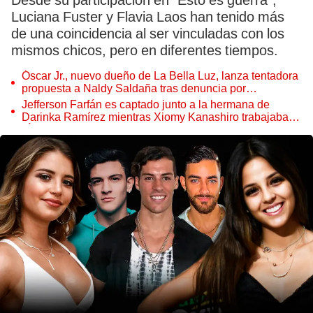
Desde su participación en “Esto es guerra”,
Luciana Fuster y Flavia Laos han tenido más
de una coincidencia al ser vinculadas con los
mismos chicos, pero en diferentes tiempos.
Óscar Jr., nuevo dueño de La Bella Luz, lanza tentadora
propuesta a Naldy Saldaña tras denuncia por
tocamientos
Jefferson Farfán es captado junto a la hermana de
Darinka Ramírez mientras Xiomy Kanashiro trabajaba:
“Él tiene sus…”