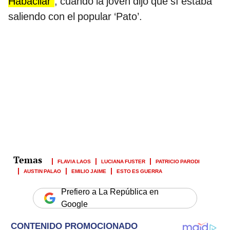
Habacilar”
, cuando la joven dijo que sí estaba
saliendo con el popular ‘Pato’.
FLAVIA LAOS
LUCIANA FUSTER
PATRICIO PARODI
AUSTIN PALAO
EMILIO JAIME
ESTO ES GUERRA
Prefiero a La República en
Google