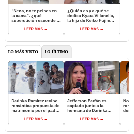
“Nena, no te peines en
¿Quién es y a qué se
la cama”: ¿qué
dedica Kyara Villanella,
superstición esconde la
la hija de Keiko Fujimori
famosa frase de los
que le dio la contra a
LEER MÁS
LEER MÁS
Enanitos Verdes?
nivel nacional?
LO MÁS VISTO
LO ÚLTIMO
Darinka Ramírez recibe
Jefferson Farfán es
Novi
romántica propuesta de
captado junto a la
rompe
matrimonio por el padre
hermana de Darinka
denu
de su hija: "Entre
Ramírez mientras Xiomy
exdir
LEER MÁS
LEER MÁS
nervios, lágrimas y
Kanashiro trabajaba: “Él
Luz: 
muchísima felicidad"
tiene sus…”
apoy