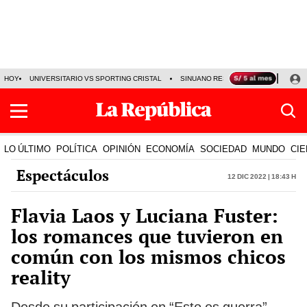
HOY
UNIVERSITARIO VS SPORTING CRISTAL
SINUANO RESULTADOS HOY
CA
LO ÚLTIMO
POLÍTICA
OPINIÓN
ECONOMÍA
SOCIEDAD
MUNDO
CIE
Espectáculos
12 Dic 2022 | 18:43 h
Flavia Laos y Luciana Fuster:
los romances que tuvieron en
común con los mismos chicos
reality