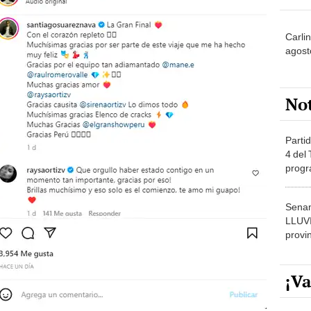
Carli
agost
No
Partid
4 del
progr
dónde
Senam
LLUV
provi
¡Va