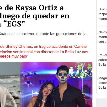
e de Raysa Ortiz a
Dueño
luego de quedar en
respo
mantu
n “EGS”
exdir
const
Naldy
Suárez se conocieron durante las grabaciones de la
mantu
con d
de Shirley Cherres, en trágico accidente en Cañete
tras 
tocam
lación sentimental con director de La Bella Luz tras
Revel
bajo”
parece muy bajo”
sobre
Bella
canta
“¿Vie
Maga
desen
Bella
donde
Salda
Sánc