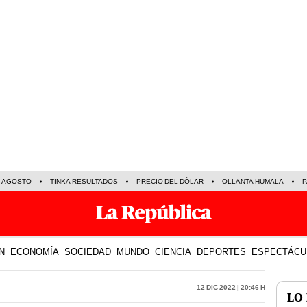
E AGOSTO
TINKA RESULTADOS
PRECIO DEL DÓLAR
OLLANTA HUMALA
P
N
ECONOMÍA
SOCIEDAD
MUNDO
CIENCIA
DEPORTES
ESPECTÁCU
12 Dic 2022 | 20:46 h
LO