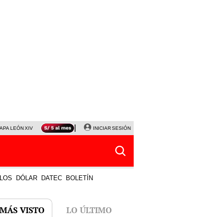
APA LEÓN XIV
NALDY SALDAÑA
INICIAR SESIÓN
LA BELLA LUZ
MAGALY MEDINA
HORÓS
LOS
DÓLAR
DATEC
BOLETÍN
 MÁS VISTO
LO ÚLTIMO