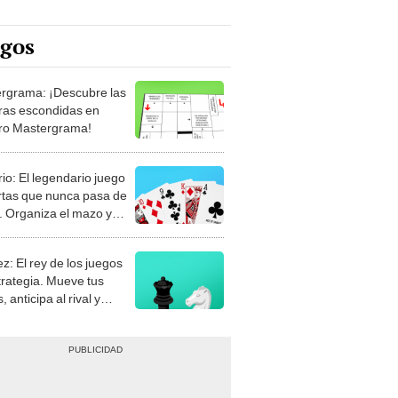
egos
rgrama: ¡Descubre las
ras escondidas en
ro Mastergrama!
rio: El legendario juego
rtas que nunca pasa de
 Organiza el mazo y
stra tu habilidad.
z: El rey de los juegos
trategia. Mueve tus
, anticipa al rival y
gue el jaque mate.