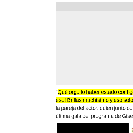
“
Qué orgullo haber estado conti
eso! Brillas muchísimo y eso sol
la pareja del actor, quien junto 
última gala del programa de Gise