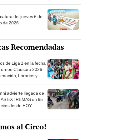
ncatura del jueves 6 de
o de 2026
tas Recomendadas
os de Liga 1 en la fecha
 Torneo Clausura 2026:
amación, horarios y
 ver
hi advierte llegada de
IAS EXTREMAS en 65
ncias desde HOY
mos al Circo!