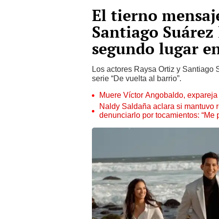
El tierno mensaj
Santiago Suárez 
segundo lugar e
Los actores Raysa Ortiz y Santiago 
serie “De vuelta al barrio”.
Muere Víctor Angobaldo, expareja 
Naldy Saldaña aclara si mantuvo re
denunciarlo por tocamientos: “Me 