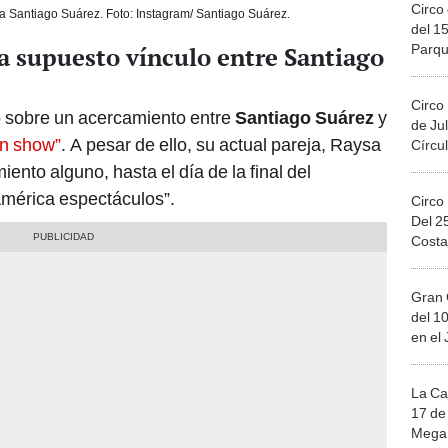
Circo 
a Santiago Suárez. Foto: Instagram/ Santiago Suárez.
del 15
Parqu
a supuesto vínculo entre Santiago
Migue
Circo
 sobre un acercamiento entre
Santiago Suárez
y
de Jul
an show”
. A pesar de ello, su actual pareja, Raysa
Círcul
ento alguno, hasta el día de la final del
América espectáculos”.
Circo
Del 2
Costa
Gran 
del 10
en el
La Ca
17 de 
Mega 