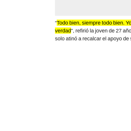
“
Todo bien, siempre todo bien. Yo
verdad
”, refirió la joven de 27 
solo atinó a recalcar el apoyo de s