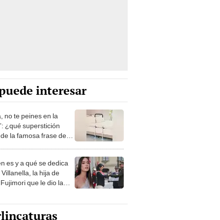
puede interesar
, no te peines en la
: ¿qué superstición
de la famosa frase de
nanitos Verdes?
n es y a qué se dedica
Villanella, la hija de
Fujimori que le dio la
 a nivel nacional?
lincaturas