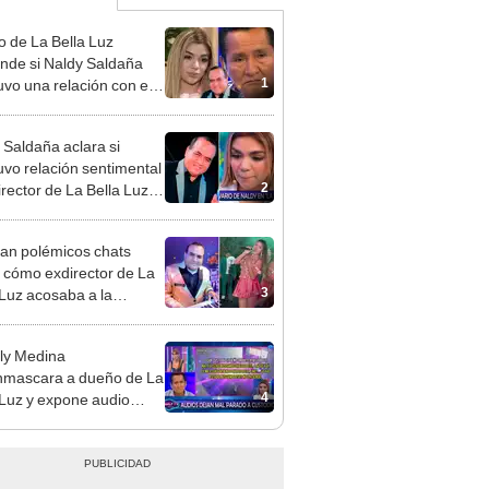
 de La Bella Luz
nde si Naldy Saldaña
1
vo una relación con el
ector musical: “No me
a”
 Saldaña aclara si
vo relación sentimental
2
irector de La Bella Luz
denunciarlo por
ientos: “Me parece muy
an polémicos chats
 cómo exdirector de La
3
 Luz acosaba a la
nte Claudia Salazar:
nes?, te espero”
ly Medina
mascara a dueño de La
4
 Luz y expone audio
 le reclama a Naldy
ña por videos con César
hez