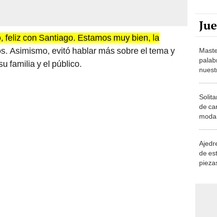
Ju
, feliz con Santiago. Estamos muy bien, la
años. Asimismo, evitó hablar más sobre el tema y
Maste
palab
u familia y el público.
nuest
Solita
de ca
moda.
demue
Ajedre
de es
piezas
consi