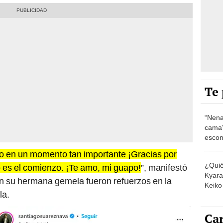
Te 
“Nena
cama”
escon
los E
go en un momento tan importante ¡Gracias por
¿Quié
o es el comienzo. ¡Te amo, mi guapo!
”, manifestó
Kyara 
con su hermana gemela fueron refuerzos en la
Keiko 
la.
contra
Car