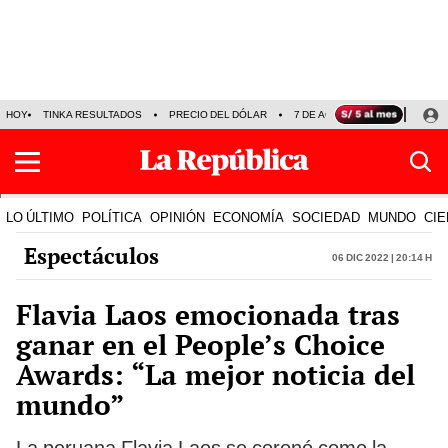
HOY
TINKA RESULTADOS
PRECIO DEL DÓLAR
7 DE AGOSTO
OLLANTA H
LO ÚLTIMO
POLÍTICA
OPINIÓN
ECONOMÍA
SOCIEDAD
MUNDO
CIE
Espectáculos
06 Dic 2022 | 20:14 h
Flavia Laos emocionada tras
ganar en el People’s Choice
Awards: “La mejor noticia del
mundo”