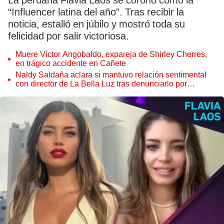
La peruana Flavia Laos se coronó como la
“Influencer latina del año”. Tras recibir la
noticia, estalló en júbilo y mostró toda su
felicidad por salir victoriosa.
Muere Víctor Angobaldo, expareja de Shirley Cherres,
en trágico accidente en Cañete
Naldy Saldaña aclara si mantuvo relación sentimental
con director de La Bella Luz tras denunciarlo por
tocamientos: “Me parece muy bajo”