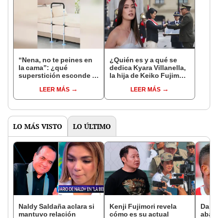
“Nena, no te peines en
¿Quién es y a qué se
la cama”: ¿qué
dedica Kyara Villanella,
superstición esconde la
la hija de Keiko Fujimori
famosa frase de los
que le dio la contra a
LEER MÁS
LEER MÁS
Enanitos Verdes?
nivel nacional?
LO MÁS VISTO
LO ÚLTIMO
Naldy Saldaña aclara si
Kenji Fujimori revela
Dari
mantuvo relación
cómo es su actual
aband