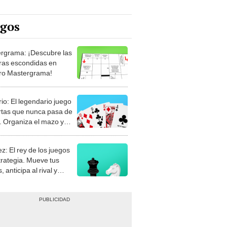
egos
rgrama: ¡Descubre las
ras escondidas en
ro Mastergrama!
rio: El legendario juego
rtas que nunca pasa de
 Organiza el mazo y
stra tu habilidad.
z: El rey de los juegos
trategia. Mueve tus
, anticipa al rival y
gue el jaque mate.