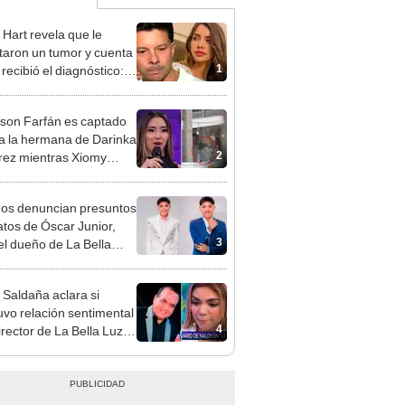
 Hart revela que le
taron un tumor y cuenta
1
recibió el diagnóstico:
res muy fuertes..."
rson Farfán es captado
 a la hermana de Darinka
2
ez mientras Xiomy
hiro trabajaba: “Él tiene
”
gos denuncian presuntos
atos de Óscar Junior,
3
del dueño de La Bella
"Humilla a los demás"
 Saldaña aclara si
vo relación sentimental
4
irector de La Bella Luz
denunciarlo por
ientos: “Me parece muy