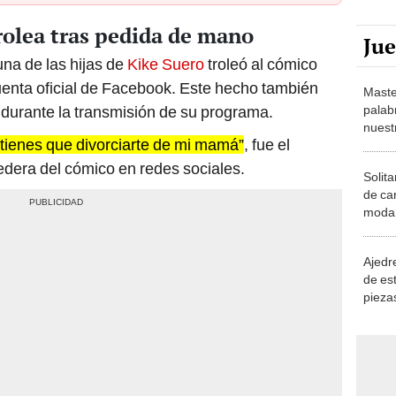
trolea tras pedida de mano
Ju
na de las hijas de
Kike Suero
troleó al cómico
uenta oficial de Facebook. Este hecho también
Maste
palab
durante la transmisión de su programa.
nuest
 tienes que divorciarte de mi mamá”
, fue el
edera del cómico en redes sociales.
Solita
de ca
moda.
demue
Ajedre
de es
piezas
consi