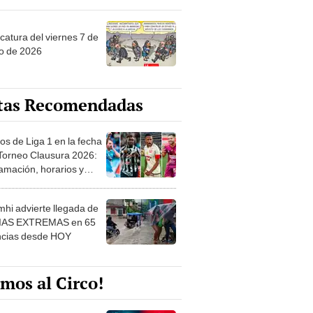
catura del viernes 7 de
o de 2026
tas Recomendadas
os de Liga 1 en la fecha
 Torneo Clausura 2026:
amación, horarios y
 ver
hi advierte llegada de
IAS EXTREMAS en 65
ncias desde HOY
mos al Circo!