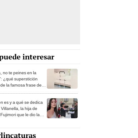
puede interesar
, no te peines en la
: ¿qué superstición
de la famosa frase de
nanitos Verdes?
n es y a qué se dedica
Villanella, la hija de
Fujimori que le dio la
 a nivel nacional?
lincaturas