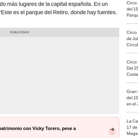
Circo 
do más lugares de la capital española. En un
del 15
 “Este es el parque del Retiro, donde hay fuentes.
Parqu
Migue
Circo
de Jul
Círcul
Circo
Del 2
Costa
Gran 
del 10
en el
La Ca
17 de 
matrimonio con Vicky Torero, pese a
Mega 