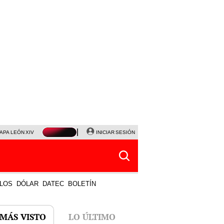
APA LEÓN XIV
NALDY SALDAÑA
INICIAR SESIÓN
LA BELLA LUZ
MAGALY MEDINA
HORÓS
LOS
DÓLAR
DATEC
BOLETÍN
 MÁS VISTO
LO ÚLTIMO