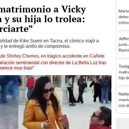
 matrimonio a Vicky
Mario
y su hija lo trolea:
detec
cómo 
rciarte”
"Dolo
Jeffe
elidad de Kike Suero en Tacna, el cómico viajó a
junto
y le entregó anillo de compromiso.
Ramír
de Shirley Cherres, en trágico accidente en Cañete
Kanas
sus…
lación sentimental con director de La Bella Luz tras
Testi
parece muy bajo”
maltr
hijo 
Luz: 
Naldy
mantu
con d
tras 
tocam
bajo”