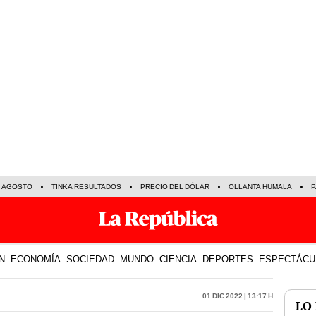
E AGOSTO
TINKA RESULTADOS
PRECIO DEL DÓLAR
OLLANTA HUMALA
P
N
ECONOMÍA
SOCIEDAD
MUNDO
CIENCIA
DEPORTES
ESPECTÁCU
01 Dic 2022 | 13:17 h
LO