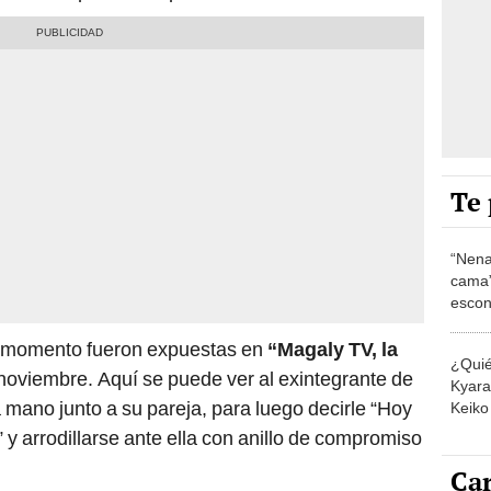
Te 
“Nena
cama”
escon
los E
o momento fueron expuestas en
“Magaly TV, la
¿Quié
 noviembre. Aquí se puede ver al exintegrante de
Kyara 
 mano junto a su pareja, para luego decirle “Hoy
Keiko 
contra
y arrodillarse ante ella con anillo de compromiso
Car