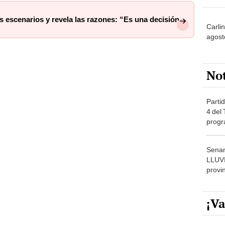
s escenarios y revela las razones: “Es una decisión
Carlin
agost
No
Partid
4 del
progr
dónde
Senam
LLUV
provi
¡Va