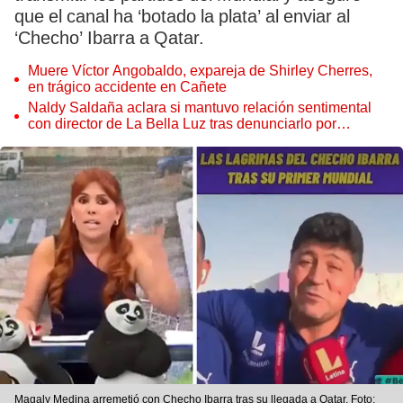
que el canal ha ‘botado la plata’ al enviar al
‘Checho’ Ibarra a Qatar.
Muere Víctor Angobaldo, expareja de Shirley Cherres,
en trágico accidente en Cañete
Naldy Saldaña aclara si mantuvo relación sentimental
con director de La Bella Luz tras denunciarlo por
tocamientos: “Me parece muy bajo”
Magaly Medina arremetió con Checho Ibarra tras su llegada a Qatar. Foto: