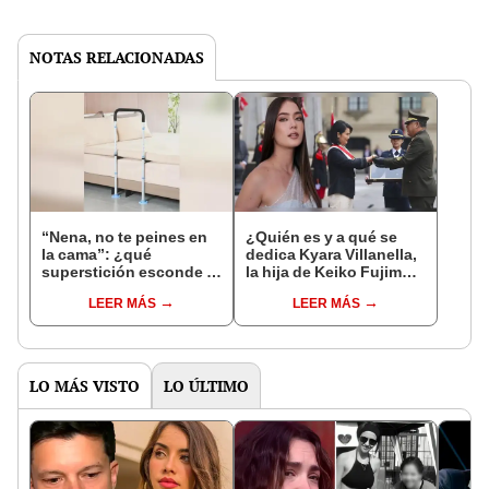
NOTAS RELACIONADAS
“Nena, no te peines en
¿Quién es y a qué se
la cama”: ¿qué
dedica Kyara Villanella,
superstición esconde la
la hija de Keiko Fujimori
famosa frase de los
que le dio la contra a
LEER MÁS
LEER MÁS
Enanitos Verdes?
nivel nacional?
LO MÁS VISTO
LO ÚLTIMO