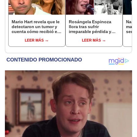
Mario Hart revela que le
Rosángela Espinoza
Naldy
detectaron un tumor y
llora tras sufrir
mant
cuenta cómo recibió el
irreparable pérdida y
senti
diagnóstico: "Dolores
comparte desgarrador
de La
LEER MÁS
LEER MÁS
muy fuertes..."
mensaje: "Descansa en
denun
paz, mi bebé"
toca
pare