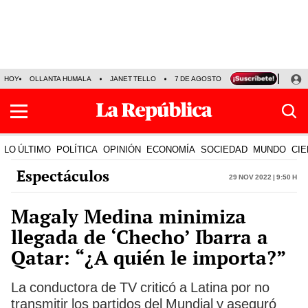
HOY
OLLANTA HUMALA
JANET TELLO
7 DE AGOSTO
TINKA RESULTADOS
LO ÚLTIMO
POLÍTICA
OPINIÓN
ECONOMÍA
SOCIEDAD
MUNDO
CIE
Espectáculos
29 Nov 2022 | 9:50 h
Magaly Medina minimiza
llegada de ‘Checho’ Ibarra a
Qatar: “¿A quién le importa?”
La conductora de TV criticó a Latina por no
transmitir los partidos del Mundial y aseguró