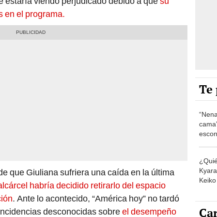
e estaría viendo perjudicado debido a que
su
s en el programa.
Te 
“Nena
cama”
escon
los E
¿Quié
Kyara 
e que Giuliana sufriera una caída en la última
Keiko 
lcárcel habría decidido retirarlo del espacio
contra
ción
. Ante lo acontecido, “América hoy” no tardó
Car
 incidencias desconocidas sobre
el desempeño