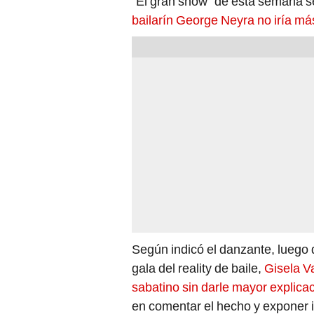
“El gran show” de esta semana s
bailarín George Neyra no iría má
Según indicó el danzante, luego d
gala del reality de baile,
Gisela Va
sabatino sin darle mayor explica
en comentar el hecho y exponer