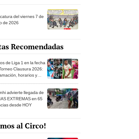
catura del viernes 7 de
o de 2026
tas Recomendadas
os de Liga 1 en la fecha
 Torneo Clausura 2026:
amación, horarios y
 ver
hi advierte llegada de
IAS EXTREMAS en 65
ncias desde HOY
mos al Circo!