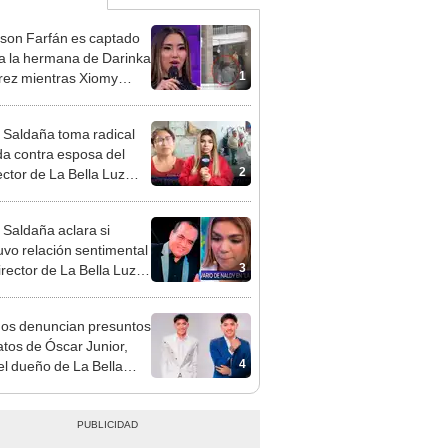
rson Farfán es captado
 a la hermana de Darinka
1
ez mientras Xiomy
hiro trabajaba: “Él tiene
”
 Saldaña toma radical
a contra esposa del
2
ector de La Bella Luz
acusarla de tener
ión con él: “Es bastante
 Saldaña aclara si
”
vo relación sentimental
3
irector de La Bella Luz
denunciarlo por
ientos: “Me parece muy
gos denuncian presuntos
atos de Óscar Junior,
4
del dueño de La Bella
"Humilla a los demás"