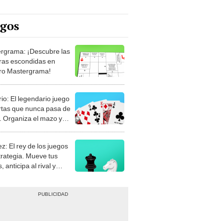
egos
rgrama: ¡Descubre las
ras escondidas en
ro Mastergrama!
rio: El legendario juego
rtas que nunca pasa de
 Organiza el mazo y
stra tu habilidad.
z: El rey de los juegos
trategia. Mueve tus
, anticipa al rival y
gue el jaque mate.