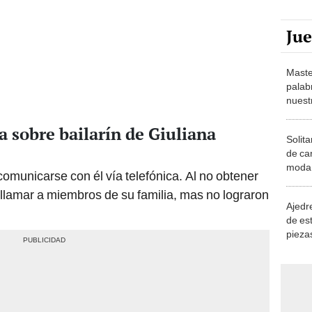
Ju
Maste
palab
nuest
a sobre bailarín de Giuliana
Solita
de ca
moda.
omunicarse con él vía telefónica. Al no obtener
demue
 llamar a miembros de su familia, mas no lograron
Ajedre
de es
piezas
consi