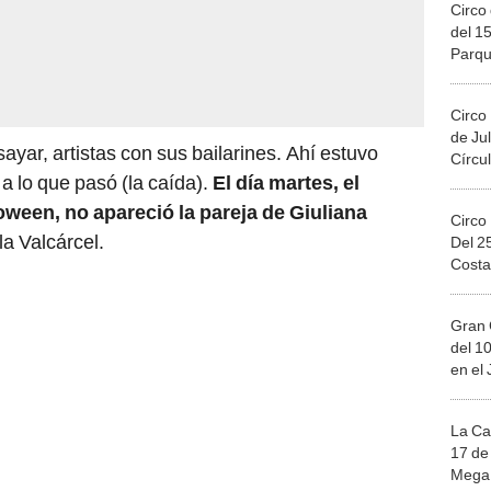
Circo 
del 15
Parqu
Migue
Circo
de Jul
sayar, artistas con sus bailarines. Ahí estuvo
Círcul
 lo que pasó (la caída).
El día martes, el
lloween, no apareció la pareja de Giuliana
Circo
la Valcárcel.
Del 2
Costa
Gran 
del 10
en el
La Ca
17 de 
Mega 