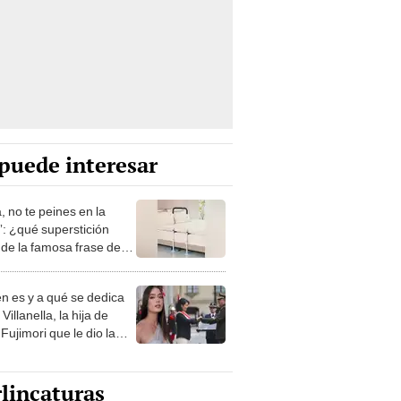
puede interesar
, no te peines en la
: ¿qué superstición
de la famosa frase de
nanitos Verdes?
n es y a qué se dedica
Villanella, la hija de
Fujimori que le dio la
 a nivel nacional?
lincaturas