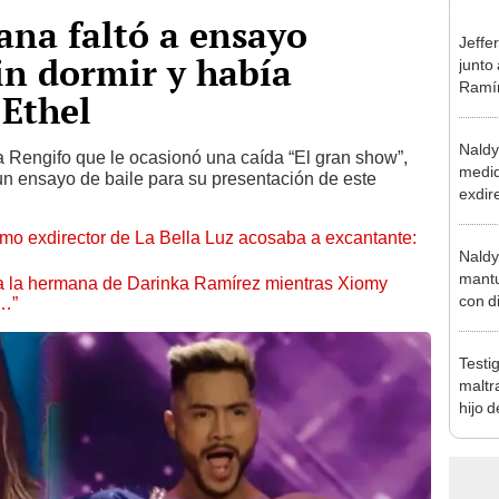
iana faltó a ensayo
Jeffe
in dormir y había
junto
Ramír
 Ethel
Kanas
sus…
Naldy
a Rengifo que le ocasionó una caída “El gran show”,
medid
n ensayo de baile para su presentación de este
exdir
tras 
mo exdirector de La Bella Luz acosaba a excantante:
relac
Naldy
grave
mantu
 a la hermana de Darinka Ramírez mientras Xiomy
con d
s…”
tras 
tocam
Testi
bajo”
maltr
hijo 
Luz: 