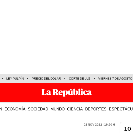
LEY PULPÍN
PRECIO DEL DÓLAR
CORTE DE LUZ
VIERNES 7 DE AGOSTO
N
ECONOMÍA
SOCIEDAD
MUNDO
CIENCIA
DEPORTES
ESPECTÁCU
02 Nov 2022 | 19:50 h
LO