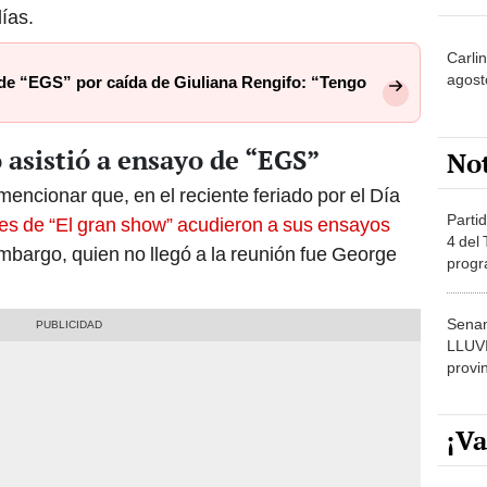
ías.
Carlin
agost
ó de “EGS” por caída de Giuliana Rengifo: “Tengo
o asistió a ensayo de “EGS”
No
encionar que, en el reciente feriado por el Día
Partid
nes de “El gran show” acudieron a sus ensayos
4 del
embargo, quien no llegó a la reunión fue George
progr
dónde
Senam
LLUV
provi
¡Va