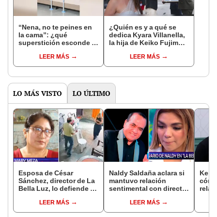
“Nena, no te peines en
¿Quién es y a qué se
la cama”: ¿qué
dedica Kyara Villanella,
superstición esconde la
la hija de Keiko Fujimori
famosa frase de los
que le dio la contra a
LEER MÁS
LEER MÁS
Enanitos Verdes?
nivel nacional?
LO MÁS VISTO
LO ÚLTIMO
Esposa de César
Naldy Saldaña aclara si
Kenji
Sánchez, director de La
mantuvo relación
cómo 
Bella Luz, lo defiende y
sentimental con director
relac
asegura que él confesó
de La Bella Luz tras
Fujim
LEER MÁS
LEER MÁS
relación clandestina
denunciarlo por
ausen
con Naldy Saldaña:
tocamientos: “Me
event