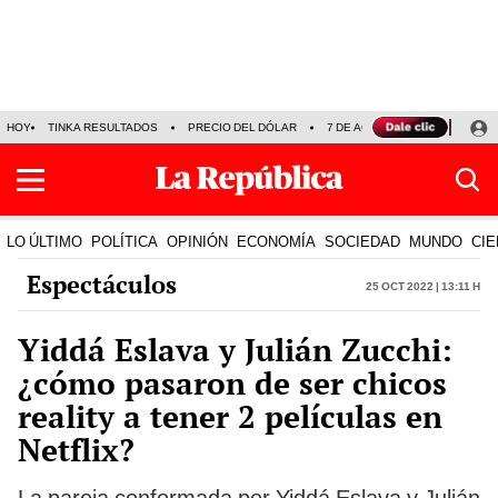
HOY
TINKA RESULTADOS
PRECIO DEL DÓLAR
7 DE AGOSTO
OLLANTA H
LO ÚLTIMO
POLÍTICA
OPINIÓN
ECONOMÍA
SOCIEDAD
MUNDO
CIE
Espectáculos
25 Oct 2022 | 13:11 h
Yiddá Eslava y Julián Zucchi:
¿cómo pasaron de ser chicos
reality a tener 2 películas en
Netflix?