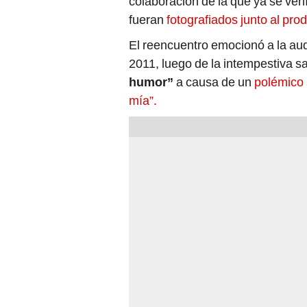
colaboración de la que ya se ven
fueran
fotografiados junto al pro
El reencuentro emocionó a la aud
2011, luego de la intempestiva sa
humor”
a causa de un
polémico 
mía”.