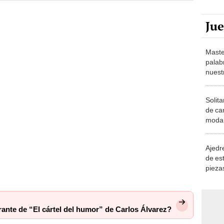
Ju
Maste
palab
nuest
Solita
de ca
moda.
demue
Ajedre
de es
piezas
consi
rante de “El cártel del humor” de Carlos Álvarez?