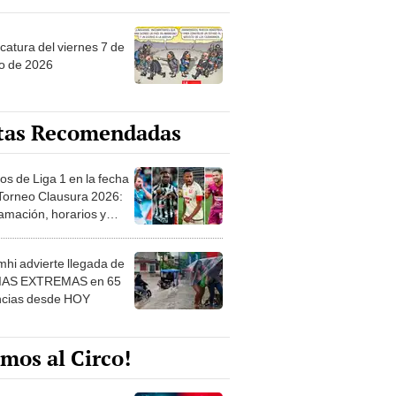
catura del viernes 7 de
o de 2026
tas Recomendadas
os de Liga 1 en la fecha
 Torneo Clausura 2026:
amación, horarios y
 ver
hi advierte llegada de
IAS EXTREMAS en 65
ncias desde HOY
mos al Circo!