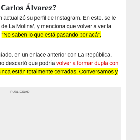
 Carlos Álvarez?
 actualizó su perfil de Instagram. En este, se le
 de La Molina’, y menciona que volver a ver la
.
“No saben lo que está pasando por acá”,
iado, en un enlace anterior con La República,
 no descartó que podría
volver a formar dupla con
unca están totalmente cerradas. Conversamos y