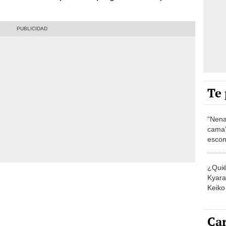
Te 
“Nena
cama”
escon
los E
¿Quié
Kyara 
Keiko 
contra
Car