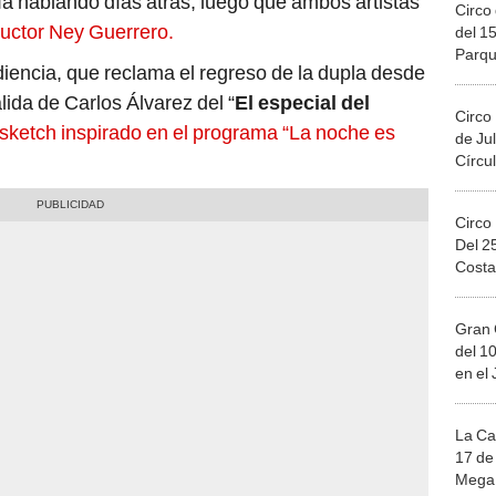
ía hablando días atrás, luego que ambos artistas
Circo 
ductor Ney Guerrero.
del 15
Parqu
iencia, que reclama el regreso de la dupla desde
Migue
lida de Carlos Álvarez del “
El especial del
Circo
sketch inspirado en el programa “La noche es
de Jul
Círcul
Circo
Del 2
Costa
Gran 
del 10
en el
La Ca
17 de 
Mega 