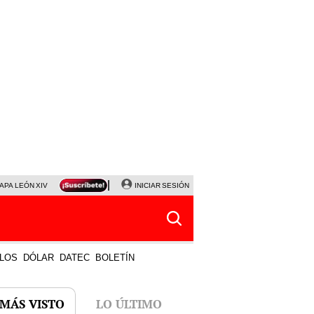
APA LEÓN XIV
NALDY SALDAÑA
INICIAR SESIÓN
LA BELLA LUZ
MAGALY MEDINA
HORÓS
LOS
DÓLAR
DATEC
BOLETÍN
 MÁS VISTO
LO ÚLTIMO