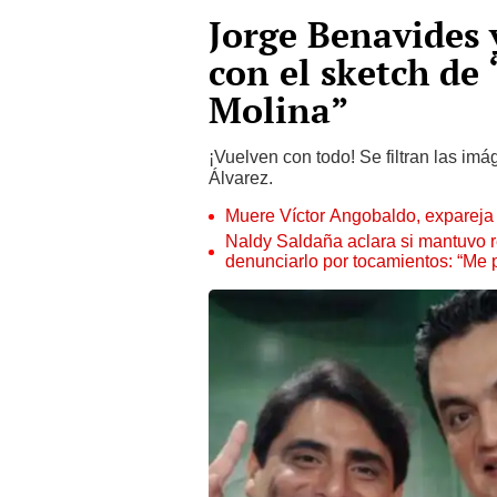
Jorge Benavides 
con el sketch de 
Molina”
¡Vuelven con todo! Se filtran las i
Álvarez.
Muere Víctor Angobaldo, expareja 
Naldy Saldaña aclara si mantuvo re
denunciarlo por tocamientos: “Me 