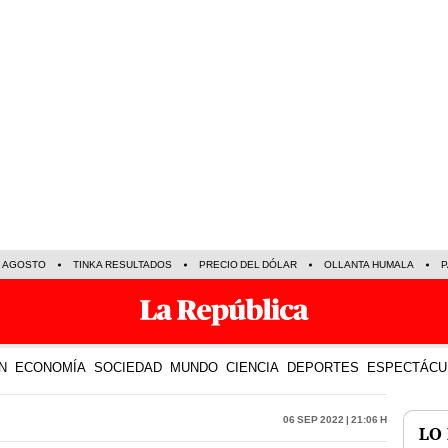
E AGOSTO
TINKA RESULTADOS
PRECIO DEL DÓLAR
OLLANTA HUMALA
P
N
ECONOMÍA
SOCIEDAD
MUNDO
CIENCIA
DEPORTES
ESPECTÁCU
06 Sep 2022 | 21:06 h
LO