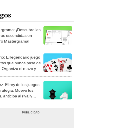
egos
rgrama: ¡Descubre las
ras escondidas en
ro Mastergrama!
rio: El legendario juego
rtas que nunca pasa de
 Organiza el mazo y
stra tu habilidad.
z: El rey de los juegos
trategia. Mueve tus
, anticipa al rival y
gue el jaque mate.