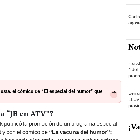
Carlin
agost
No
Partid
4 del
progr
dónde
osta, el cómico de “El especial del humor” que
Senam
LLUV
provi
 a “JB en ATV”?
ok publicó la promoción de un programa especial
¡Va
0 y con el cómico de
“La vacuna del humor”;