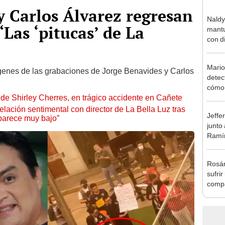
y Carlos Álvarez regresan
Naldy
“Las ‘pitucas’ de La
mantu
con d
tras 
tocam
Mario
bajo”
mágenes de las grabaciones de Jorge Benavides y Carlos
detec
cómo 
de Shirley Cherres, en trágico accidente en Cañete
"Dolo
lación sentimental con director de La Bella Luz tras
Jeffe
parece muy bajo”
junto
Ramír
Kanas
sus…
Rosán
sufrir
compa
mensa
mi be