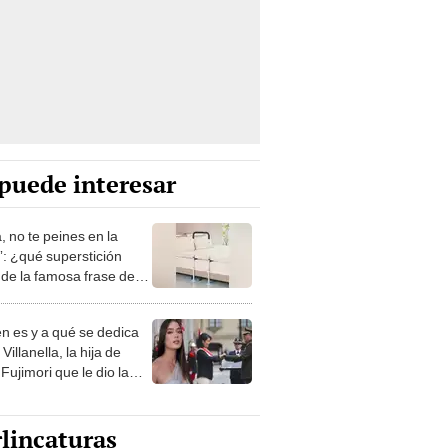
puede interesar
, no te peines en la
: ¿qué superstición
de la famosa frase de
nanitos Verdes?
n es y a qué se dedica
Villanella, la hija de
Fujimori que le dio la
 a nivel nacional?
lincaturas