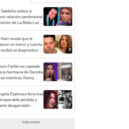
 Saldaña aclara si
vo relación sentimental
1
irector de La Bella Luz
denunciarlo por
ientos: “Me parece muy
 Hart revela que le
taron un tumor y cuenta
2
recibió el diagnóstico:
res muy fuertes..."
rson Farfán es captado
 a la hermana de Darinka
3
ez mientras Xiomy
hiro trabajaba: “Él tiene
”
gela Espinoza llora tras
 irreparable pérdida y
4
rte desgarrador
je: "Descansa en paz,
bé"