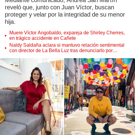
Mediante comunicado, Andrea San Martín
reveló que, junto con Juan Víctor, buscan
proteger y velar por la integridad de su menor
hija.
Muere Víctor Angobaldo, expareja de Shirley Cherres,
en trágico accidente en Cañete
Naldy Saldaña aclara si mantuvo relación sentimental
con director de La Bella Luz tras denunciarlo por
tocamientos: “Me parece muy bajo”