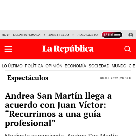
HOY
OLLANTA HUMALA
JANET TELLO
7 DE AGOSTO
TINKA RESULTADOS
LO ÚLTIMO
POLÍTICA
OPINIÓN
ECONOMÍA
SOCIEDAD
MUNDO
CIE
Espectáculos
08 Jul 2022 | 20:52 h
Andrea San Martín llega a
acuerdo con Juan Víctor:
“Recurrimos a una guía
profesional”