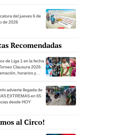
ncatura del jueves 6 de
o de 2026
tas Recomendadas
os de Liga 1 en la fecha
 Torneo Clausura 2026:
amación, horarios y
 ver
hi advierte llegada de
IAS EXTREMAS en 65
ncias desde HOY
mos al Circo!