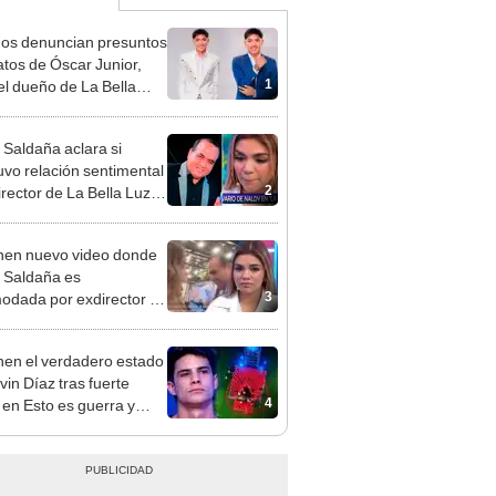
gos denuncian presuntos
atos de Óscar Junior,
1
del dueño de La Bella
"Humilla a los demás"
 Saldaña aclara si
vo relación sentimental
2
irector de La Bella Luz
denunciarlo por
ientos: “Me parece muy
en nuevo video donde
 Saldaña es
3
odada por exdirector de
la Luz: la agarra de la
sin su consentimiento
en el verdadero estado
vin Díaz tras fuerte
4
 en Esto es guerra y
upa a fans