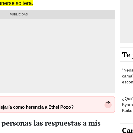
nerse soltera.
Te 
“Nena
cama”
escon
los E
¿Quié
Kyara 
dejaría como herencia a Ethel Pozo?
Keiko 
contra
 personas las respuestas a mis
Car