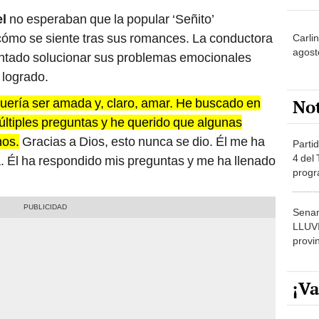
el
no esperaban que la popular ‘Señito’
cómo se siente tras sus romances. La conductora
Carli
agost
tentado solucionar sus problemas emocionales
 logrado.
No
uería ser amada y, claro, amar. He buscado en
ltiples preguntas y he querido que algunas
nos.
Gracias a Dios, esto nunca se dio. Él me ha
Partid
4 del
da. Él ha respondido mis preguntas y me ha llenado
progr
dónde
Senam
LLUV
provi
¡Va