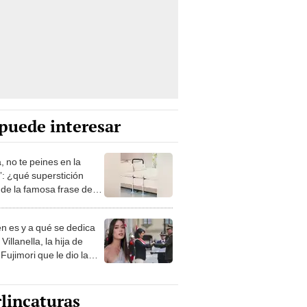
puede interesar
, no te peines en la
: ¿qué superstición
de la famosa frase de
nanitos Verdes?
n es y a qué se dedica
Villanella, la hija de
Fujimori que le dio la
 a nivel nacional?
lincaturas