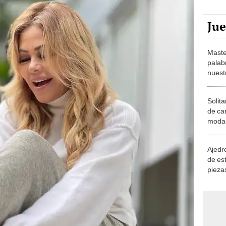
Ju
Maste
palab
nuest
Solita
de ca
moda.
demue
Ajedre
de es
piezas
consi