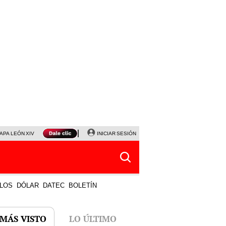
APA LEÓN XIV
NALDY SALDAÑA
INICIAR SESIÓN
LA BELLA LUZ
MAGALY MEDINA
HORÓS
LOS
DÓLAR
DATEC
BOLETÍN
 MÁS VISTO
LO ÚLTIMO