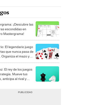
egos
rgrama: ¡Descubre las
ras escondidas en
ro Mastergrama!
rio: El legendario juego
rtas que nunca pasa de
 Organiza el mazo y
stra tu habilidad.
z: El rey de los juegos
trategia. Mueve tus
, anticipa al rival y
gue el jaque mate.