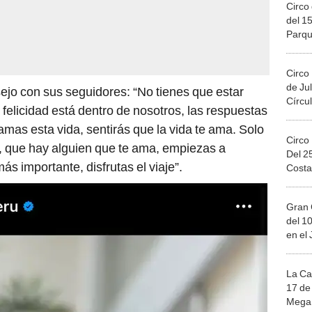
Circo 
del 15
Parqu
Migue
Circo
de Jul
ejo con sus seguidores: “No tienes que estar
Círcul
felicidad está dentro de nosotros, las respuestas
 amas esta vida, sentirás que la vida te ama. Solo
Circo
, que hay alguien que te ama, empiezas a
Del 2
s importante, disfrutas el viaje”.
Costa
Gran 
del 10
en el
La Ca
17 de 
Mega 