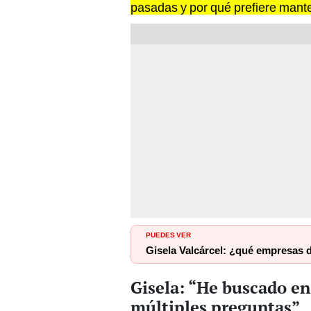
pasadas y por qué prefiere mante
PUEDES VER
Gisela Valcárcel: ¿qué empresas 
Gisela: “He buscado en
múltiples preguntas”