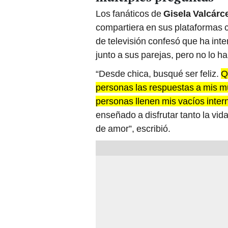
Los fanáticos de
Gisela Valcárc
compartiera en sus plataformas 
de televisión confesó que ha in
junto a sus parejas, pero no lo ha
“Desde chica, busqué ser feliz.
Q
personas las respuestas a mis mú
personas llenen mis vacíos inter
enseñado a disfrutar tanto la vi
de amor”, escribió.