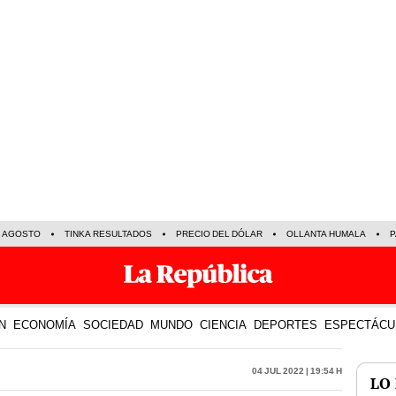
E AGOSTO
TINKA RESULTADOS
PRECIO DEL DÓLAR
OLLANTA HUMALA
P
N
ECONOMÍA
SOCIEDAD
MUNDO
CIENCIA
DEPORTES
ESPECTÁCU
04 Jul 2022 | 19:54 h
LO