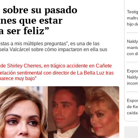
a sobre su pasado
Testi
nes que estar
maltr
hijo 
ser feliz”
Luz: 
Naldy
tas a mis múltiples preguntas”, es una de las
mantu
sela Valcárcel sobre cómo impactaron en ella sus
con d
tras 
de Shirley Cherres, en trágico accidente en Cañete
tocam
Expon
bajo”
lación sentimental con director de La Bella Luz tras
Naldy
parece muy bajo”
incom
La Bel
mano 
Expon
de Ke
caída
preoc